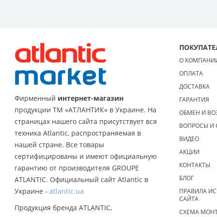
контро
провер
Профилактику
нагревательн
ПОКУПАТ
При приеме з
Стандартное 
О КОМПАНИ
ОПЛАТА
Приезд
Диагно
ДОСТАВКА
Обслуж
Фирменный
интернет-магазин
ГАРАНТИЯ
Тестовы
продукции ТМ «АТЛАНТИК» в Украине. На
ОБМЕН И ВО
Цена на запа
страницах нашего сайта присутствует вся
ВОПРОСЫ И 
предупредит 
техника Atlantic, распространяемая в
дополнительн
ВИДЕО
нашей стране. Все товары
АКЦИИ
Почему 
сертифицированы и имеют официальную
КОНТАКТЫ
гарантию от производителя GROUPE
Наши с
БЛОГ
ATLANTIC. Официальный сайт Atlantic в
При мо
Украине -
atlantic.ua
ПРАВИЛА И
Мы уст
САЙТА
На вып
Продукция бренда ATLANTIC,
Наши к
СХЕМА МОН