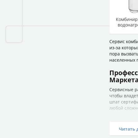
Комбинир
водонагр
Сервис комб
из-за которы
пора вызват
населенных п
Професс
Маркет
Сервисные р
чтобы владет
штат сертиф
любой сложн
Техническое
чистка
Читать 
замена 