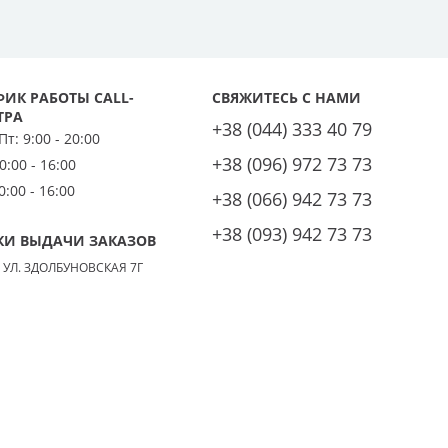
клапана;
роводить 1 раз в год, если в вашем устройстве
ляет 1 раз в 2 года.
ФИК РАБОТЫ CALL-
СВЯЖИТЕСЬ С НАМИ
 ситуации и согласует с вами дату проведения работ.
ТРА
 следующий:
+38 (044) 333 40 79
 Пт:
9:00 - 20:00
+38 (096) 972 73 73
0:00 - 16:00
0:00 - 16:00
+38 (066) 942 73 73
+38 (093) 942 73 73
КИ ВЫДАЧИ ЗАКАЗОВ
тер выявит дополнительные неисправности, он обязательно
. Учитывая, что каждый случай индивидуален, при
, УЛ. ЗДОЛБУНОВСКАЯ 7Г
онта после диагностики.
леров в нашей компании выгодно
е обслуживания и ремонта.
 высококачественные приборы и инструменты.
производителя.
кже вы получите чек в подтверждение оплаты.