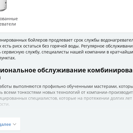
ованные
еватели
инированных бойлеров продлевает срок службы водонагревател
х есть риск остаться без горячей воды. Регулярное обслуживан
ь сервисную службу, специалисты нашей компании в кратчайши
унктах.
иональное обслуживание комбинирован
а
аботы выполняются профильно обученными мастерами, которые
ь всеми тонкостями новых технологий от компании-производит
ицированных специалистов, которые на протяжении долгих ле
ости.
 обслуживание в Атлантик Маркете включает следующие работ
 комбинированных бойлеров и рабочих узлов от накипи и отлож
далее
магниевого анода, фланца и других деталей, вышедших из стро