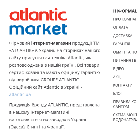
ІНФОРМАЦ
ПРО КОМПА
ОПЛАТА
ДОСТАВКА
Фірмовий
інтернет-магазин
продукції ТМ
ГАРАНТІЯ
«АТЛАНТІК» в Україні. На сторінках нашого
ОБМІН ТА П
сайту присутня вся техніка Atlantic, яка
ПИТАННЯ І В
розповсюджена в нашій країні. Всі товари
ВІДЕО
сертифіковані та мають офіційну гарантію
АКЦІЇ
від виробника GROUPE ATLANTIC.
КОНТАКТИ
Офіційний сайт Atlantic в Україні -
БЛОГ
atlantic.ua
ПРАВИЛА КО
Продукція бренду ATLANTIC, представлена
САЙТОМ
в нашому інтернет-магазині,
СХЕМА МОН
виготовляється на заводах в Україні
ВОДОНАГРІВ
(Одеса), Єгипті та Франції.