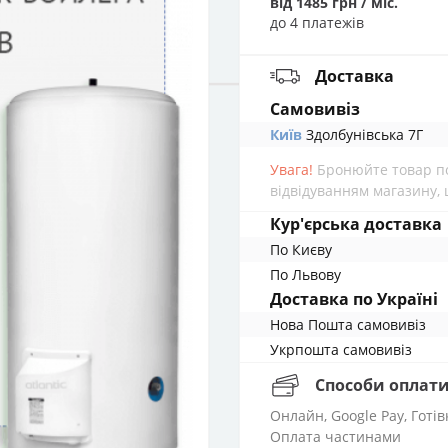
від 1485 грн / міс.
до 4 платежів
Доставка
cамовивіз
Київ
Здолбунівська 7Г
Увага!
Бронюйте товар по
відвідуванням магазину, 
Кур'єрська доставка
По Києву
По Львову
Доставка по Україні
Нова Пошта cамовивіз
Укрпошта cамовивіз
Способи оплат
Онлайн, Google Pay, Готі
Оплата частинами