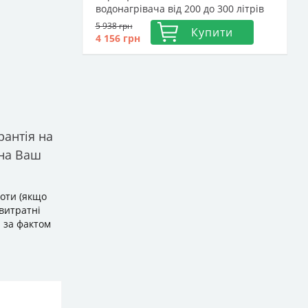
водонагрівача від 200 до 300 літрів
5 938
грн
Купити
4 156
грн
рантія на
 на Ваш
боти (якщо
 витратні
я за фактом