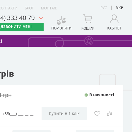
РУС
УКР
КОНТАКТИ
БЛОГ
МОНТАЖ
44) 333 40 79
ЕДЗВОНИТИ МЕНІ
ПОРІВНЯТИ
КАБІНЕТ
КОШИК
і
трів
8
грн
В наявності