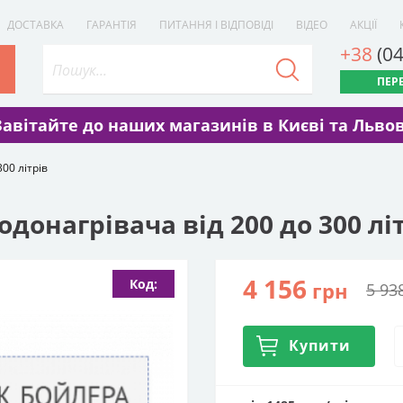
ДОСТАВКА
ГАРАНТІЯ
ПИТАННЯ І ВІДПОВІДІ
ВІДЕО
АКЦІЇ
+38
(0
ПЕР
Завітайте до наших магазинів в Києві та Львов
00 літрів
донагрівача від 200 до 300 лі
4 156
Код:
грн
5 93
Купити