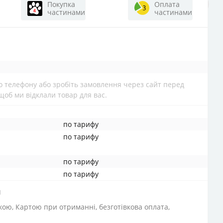
Покупка
Оплата
частинами
частинами
 телефону або зробіть замовлення через сайт перед
щоб ми відклали товар для вас.
по тарифу
по тарифу
по тарифу
по тарифу
и
вкою, Картою при отриманні, безготівкова оплата,