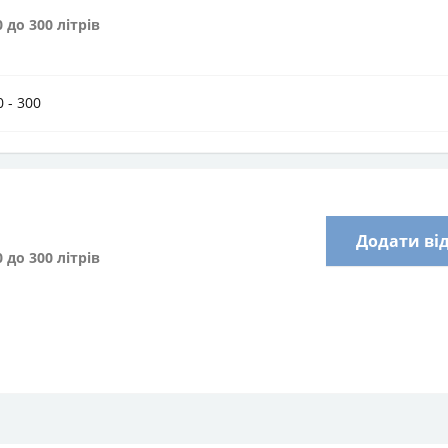
 до 300 літрів
0 - 300
Додати ві
 до 300 літрів