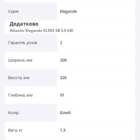
Серія
Elegande
Додатково
Atlantic Elegande EL505 SB 5.5 kW
Гарантія, років
2
Ширина, мм
209
Висота, мм
326
Глибина, мм
91
Колір
Білий
Вага, кг
1.3