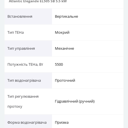
Atlantic Elegande EL505 SB 5.5 kW
Встановлення
Вертикальне
Тип ТЕНа
Мокрий
Тип управління
Механічне
Потужність ТЕНа, Вт
5500
Тип водонагрівача
Проточний
Тип регулювання
Гідравлічний (ручний)
протоку
Форма водонагрівача
Призма