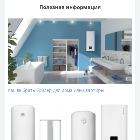
изоляция IP4.
Полезная информация
Бойлеры водонагреватели
Атлантик O'Pro Horizontal -
конструктивные преимущества
Внешний бак изготовлен из тонколистовой стали и
окрашен порошковым методом. Краска не изменяет
свой цвет и не растрескивается, надежно защищая
бак от негативных внешних факторов.
Высокоплотная пенополиуретановая экологичная
изоляция снижает энергопотери, позволяет дольше
сохранить теплой воду, защищает наружный корпус
от чрезмерного нагрева.
Как выбрать бойлер для дома или квартиры
Внутренний бак имеет защитное покрытие
термостойкой стеклокерамической эмалью в которой
присутствуют микрочастицы циркония.
Медный ТЭН обладает повышенной теплоотдаче
(быстрее нагревает воду), устойчив к негативному
влиянию примесей растворенных в воде.
Анод, из магниевого сплава, нивелирует негативное
влияние электрохимической коррозии, продлевая