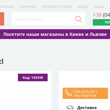
ДОСТАВКА
ГАРАНТИЯ
ВОПРОСЫ И ОТВЕТЫ
ВИДЕО
АКЦИИ
+38
(0
ПЕ
Посетите наши магазины в Киеве и Львове
tl
Код: 143438
Связаться с
экспертом
Доставка