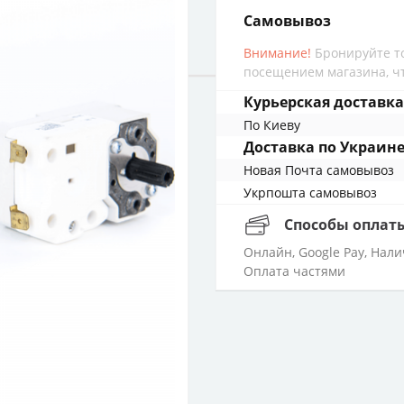
cамовывоз
Внимание!
Бронируйте то
посещением магазина, чт
Курьерская доставка
По Киеву
Доставка по Украин
Новая Почта cамовывоз
Укрпошта cамовывоз
Способы оплат
Онлайн, Google Pay, Нал
Оплата частями