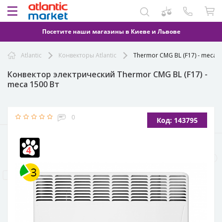
Посетите наши магазины в Киеве и Львове
Atlantic
Конвекторы Atlantic
Thermor CMG BL (F17) - meca 1
Конвектор электрический Thermor CMG BL (F17) -
meca 1500 Вт
0
Код: 143795