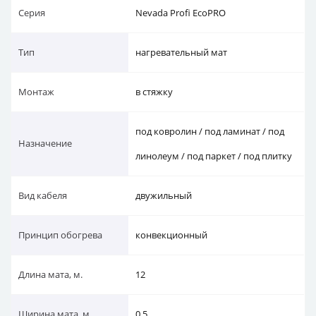
Серия
Nevada Profi EcoPRO
Тип
нагревательный мат
Монтаж
в стяжку
под ковролин / под ламинат / под
Назначение
линолеум / под паркет / под плитку
Вид кабеля
двужильный
Принцип обогрева
конвекционный
Длина мата, м.
12
Ширина мата, м.
0.5