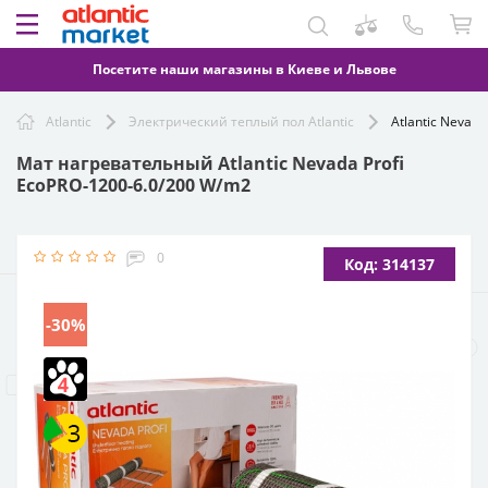
Посетите наши магазины в Киеве и Львове
Atlantic
Электрический теплый пол Atlantic
Atlantic Nevad
Мат нагревательный Atlantic Nevada Profi
EcoPRO-1200-6.0/200 W/m2
0
Код: 314137
-30%