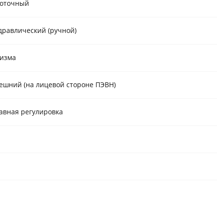
оточный
дравлический (ручной)
изма
ешний (на лицевой стороне ПЭВН)
авная регулировка