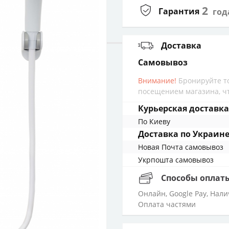
2
Гарантия
год
Доставка
cамовывоз
Внимание!
Бронируйте то
посещением магазина, чт
Курьерская доставка
По Киеву
Доставка по Украин
Новая Почта cамовывоз
Укрпошта cамовывоз
Способы оплат
Онлайн, Google Pay, Нал
Оплата частями