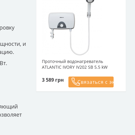
ровку
щности, и
ацию.
Проточный водонагреватель
Вт.
ATLANTIC IVORY IV202 SB 5.5 kW
3 589
грн
Связаться с эксперто
оляющий
озволяет