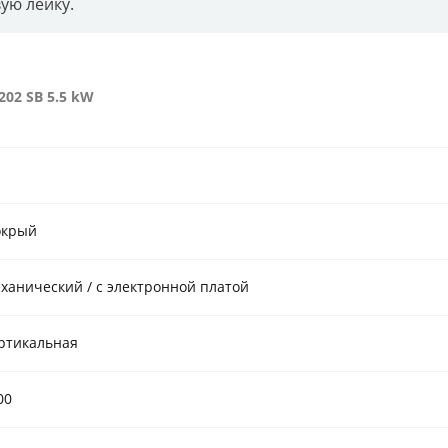
ую лейку.
02 SB 5.5 kW
крый
ханический / с электронной платой
ртикальная
00