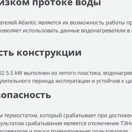
низком протоке воды
елей Atlantic является их возможность работы п
позволяет использовать данные водонагреватели в
сть конструкции
V202 5.5 kW выполнен из литого пластика, водонагре
длительного периода эксплуатации и устойчив к ц
зопасность
ным термостатом, который срабатывает при достиже
зультатом срабатывания является отключение ТЭНо
агревателе и риски травмирования пользователя.