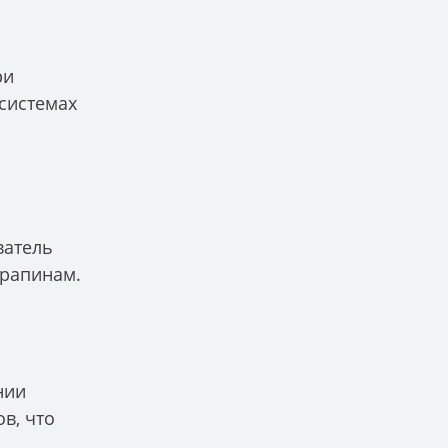
ри
 системах
ватель
арапинам.
нии
в, что