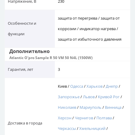
Напряжение, В
230
защита от перегрева / защита от
Особенности и
коррозии / индикатор нагрева /
функции
защита от избыточного давления
Дополнительно
Atlantic O'pro Sample R 50 VM 50 N4L (1500W)
Гарантия, лет
3
Киев /
Одесса
/
Харьков
/
Днепр
/
Запорожье
/
Львов
/
Кривой Рог
/
Николаев
/
Мариуполь
/
Винница
/
Херсон
/
Чернигов
/
Полтава
/
Доставка в города
Черкассы
/
Хмельницкий
/