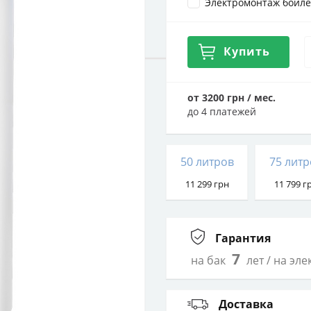
Электромонтаж бойл
Купить
от 3200 грн / мес.
до 4 платежей
50 литров
75 литр
11 299
грн
11 799
г
Гарантия
7
на бак
лет / на эл
Доставка