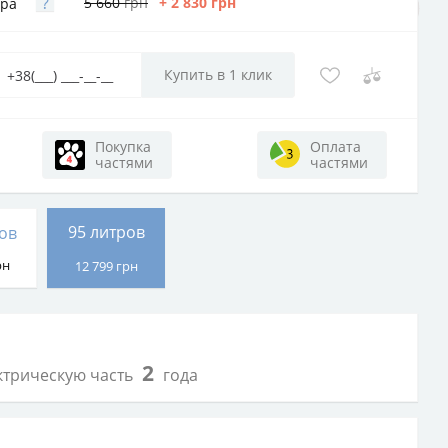
?
5 660
грн
+ 2 830
грн
ера
Покупка
Оплата
частями
частями
95 литров
ов
рн
12 799
грн
2
ектрическую часть
года