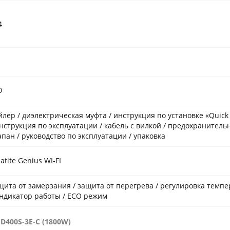
4
0
йлер / диэлектрическая муфта / инструкция по установке «Quick 
инструкция по эксплуатации / кабель с вилкой / предохранител
апан / руководство по эксплуатации / упаковка
atite Genius WI-FI
щита от замерзания / защита от перегрева / регулировка темп
индикатор работы / ECO режим
0 D400S-3E-C (1800W)