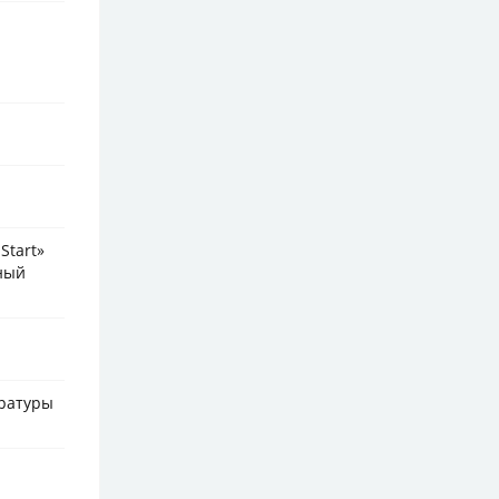
Start»
ьный
ературы