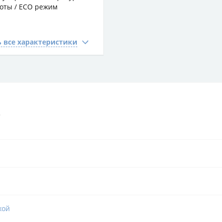
оты / ECO режим
 все характеристики
)
хой