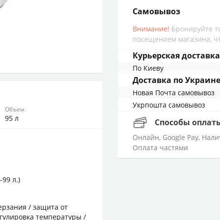
cамовывоз
Внимание!
Бронируйте то
посещением магазина, чт
Курьерская доставка
По Киеву
Доставка по Украин
Новая Почта cамовывоз
Укрпошта cамовывоз
Объем
95 л
Способы оплат
Онлайн, Google Pay, Нал
Оплата частями
-99 л.)
ерзания / защита от
егулировка температуры /