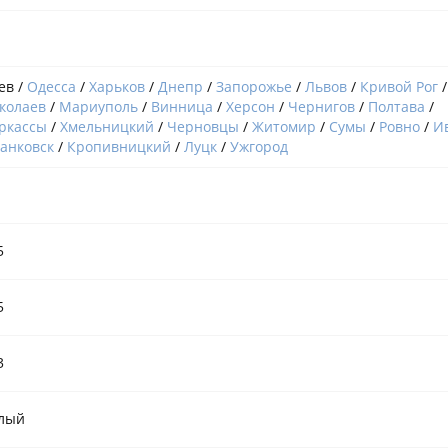
ев /
Одесса
/
Харьков
/
Днепр
/
Запорожье
/
Львов
/
Кривой Рог
/
колаев
/
Мариуполь
/
Винница
/
Херсон
/
Чернигов
/
Полтава
/
ркассы
/
Хмельницкий
/
Черновцы
/
Житомир
/
Сумы
/
Ровно
/
И
анковск
/
Кропивницкий
/
Луцк
/
Ужгород
5
5
3
лый