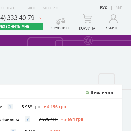
РУС
УКР
КОНТАКТЫ
БЛОГ
МОНТАЖ
44) 333 40 79
РЕЗВОНИТЬ МНЕ
СРАВНИТЬ
КАБИНЕТ
КОРЗИНА
В наличии
?
5 938
грн
+ 4 156
грн
ж
?
7 978
грн
+ 5 584
грн
у бойлера