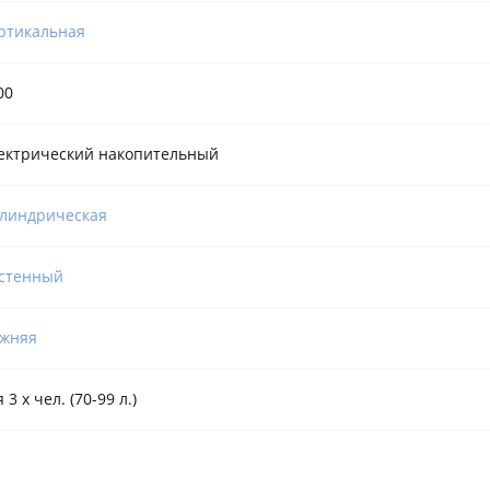
ртикальная
00
ектрический накопительный
линдрическая
стенный
жняя
 3 х чел. (70-99 л.)