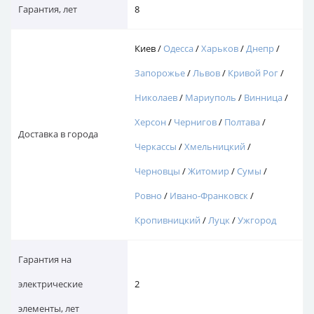
Гарантия, лет
8
Киев /
Одесса
/
Харьков
/
Днепр
/
Запорожье
/
Львов
/
Кривой Рог
/
Николаев
/
Мариуполь
/
Винница
/
Херсон
/
Чернигов
/
Полтава
/
Доставка в города
Черкассы
/
Хмельницкий
/
Черновцы
/
Житомир
/
Сумы
/
Ровно
/
Ивано-Франковск
/
Кропивницкий
/
Луцк
/
Ужгород
Гарантия на
электрические
2
элементы, лет