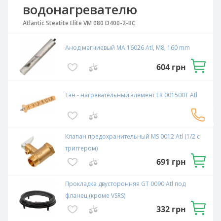
водонагревателю
Atlantic Steatite Elite VM 080 D400-2-BC
Анод магниевый МА 16026 Atl, М8, 160 mm
604
грн
Тэн - нагревательный элемент ER 001500T Atl
Связаться
с
эксперто
Клапан предохранительный MS 0012 Atl (1/2 с
триггером)
691
грн
Прокладка двусторонняя GT 0090 Atl под
фланец (кроме VSRS)
332
грн