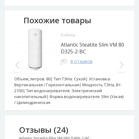
Похожие товары
Бойлер
Atlantic Steatite Slim VM 80
D325-2-BC
8 отзывов
Объем, литров:
80
Тип ТЭНа:
Сухой
Установка:
Об
Вертикальная / Горизонтальная
Мощность ТЭНа, Вт:
Ве
2100
Тип водонагревателя:
Электрический
во
накопительный
Форма водонагревателя:
Slim (Узкая)
Фо
/ Цилиндрическая
Отзывы (24)
Atlantic Steatite Elite VM 080 D400-2-BC