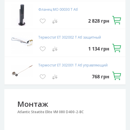
Фланец МО 00030 Т Atl
2 828
грн
Термостат ET 302002 T Atl защитный
1 134
грн
Термостат ET 302001 T Atl управляющий
768
грн
Монтаж
Atlantic Steatite Elite VM 080 D400-2-BC