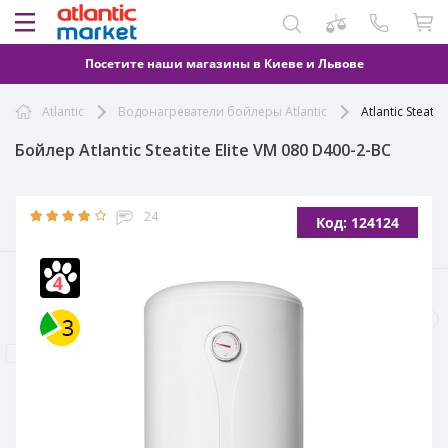
Посетите наши магазины в Киеве и Львове
Atlantic
Водонагреватели бойлеры Atlantic
Atlantic Steati
Бойлер Atlantic Steatite Elite VM 080 D400-2-BC
24
Код: 124124