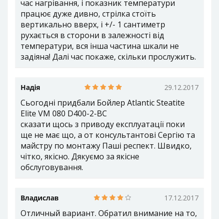
час нагрівання, і показник температури
працює дуже дивно, стрілка стоїть
вертикально вверх, і +/- 1 сантиметр
рухається в сторони в залежності від
температури, вся інша частина шкали не
задіяна! Далі час покаже, скільки прослужить.
Надія
29.12.2017
Сьогодні придбали Бойлер Atlantic Steatite
Elite VM 080 D400-2-BC
сказати щось з приводу експлуатації поки
ще не має що, а от консультантові Сергію та
майстру по монтажу Паші респект. Швидко,
чітко, якісно. Дякуємо за якісне
обслуговування.
Владислав
17.12.2017
Отличный вариант. Обратил внимание на то,