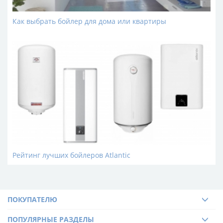
ближайшее почтовое отделение в течение нескольких
дней после заказа. В Киеве и Львове мы можем
Как выбрать бойлер для дома или квартиры
организовать доставку по указанному адресу.
Рейтинг лучших бойлеров Atlantic
ПОКУПАТЕЛЮ
ПОПУЛЯРНЫЕ РАЗДЕЛЫ