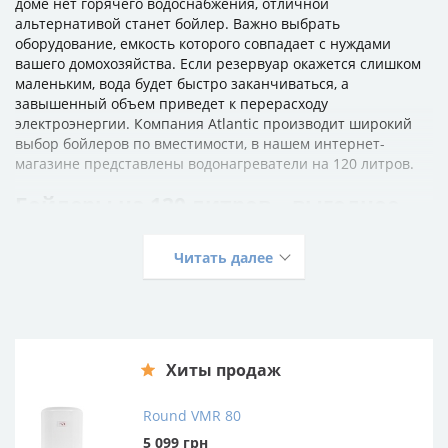
доме нет горячего водоснабжения, отличной
альтернативой станет бойлер. Важно выбрать
оборудование, емкость которого совпадает с нуждами
вашего домохозяйства. Если резервуар окажется слишком
маленьким, вода будет быстро заканчиваться, а
завышенный объем приведет к перерасходу
электроэнергии. Компания Atlantic производит широкий
выбор бойлеров по вместимости, в нашем интернет-
магазине представлены водонагреватели на 120 литров.
Бойлеры на 120 литров – выгодное
решение для большой семьи
Читать далее
Водонагреватель сможет достаточно быстро обеспечить
наличие горячей воды в вашем доме. Вы будете спокойно
принимать душ, купать детей и мыть посуду, не
задумываясь о том, что вода может внезапно закончится.
Накопительные водонагреватели на 120 литров подойдут
для коттеджей и квартир, где живут большие семьи из 4-6
Хиты продаж
человек. Также бойлеры 120л можно устанавливать в
офисных зданиях, салонах красоты, школах, детских садах,
Round VMR 80
больницах.
5 099
грн