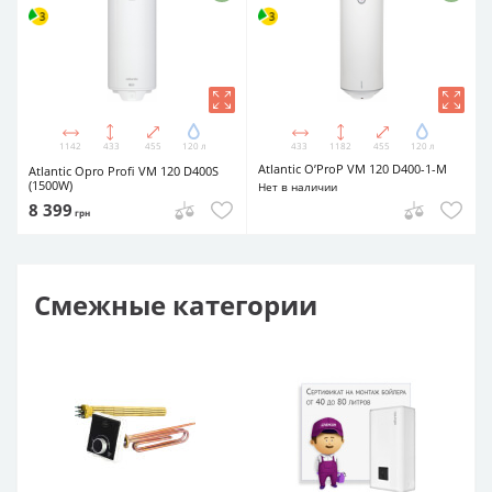
1142
433
455
120 л
433
1182
455
120 л
Atlantic O’ProP VM 120 D400-1-M
Atlantic Opro Profi VM 120 D400S
(1500W)
Нет в наличии
8 399
грн
Смежные категории