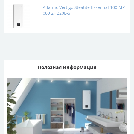
максимуму бойлера без нагрузки на стену.
Atlantic Vertigo Steatite Essential 100 MP-
Цена бойлеров на 120 литров зависит от их технических
080 2F 220E-S
характеристик и эргономичности. Компания Atlantic
заботится о том, чтобы водонагреватели 120л были
комфортными для пользования. Для этого в них
применяется система защиты от перегрева и избыточного
давления, используются интуитивно понятные
индикаторы для визуализации процессов, а включение и
настройка реализуются простым управлением.
Где можно купить водонагреватели
Полезная информация
на 120 литров
Атлантик Маркет – ведущий интернет-магазин, где
проводится продажа водонагревателей 120л от
официального производителя. У каждого устройства есть
персональная страница, где можно ознакомиться с его
параметрами и фотографиями. Заказать товар можно в
один клик. Если требуется консультация, обратитесь за
советами к нашим менеджерам.
Удобство онлайн-покупки обеспечивается тем, что
выбранные вами бойлеры 120л будут доставлены на