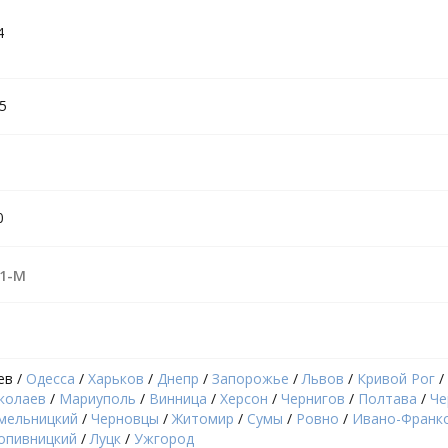
4
95
0
-1-M
ев /
Одесса
/
Харьков
/
Днепр
/
Запорожье
/
Львов
/
Кривой Рог
/
колаев
/
Мариуполь
/
Винница
/
Херсон
/
Чернигов
/
Полтава
/
Че
мельницкий
/
Черновцы
/
Житомир
/
Сумы
/
Ровно
/
Ивано-Франк
опивницкий
/
Луцк
/
Ужгород