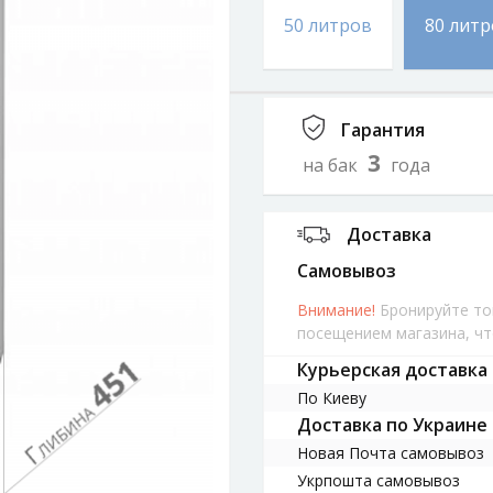
50 литров
80 лит
Гарантия
3
на бак
года
Доставка
cамовывоз
Внимание!
Бронируйте тов
посещением магазина, чт
Курьерская доставка
По Киеву
Доставка по Украине
Новая Почта cамовывоз
Укрпошта cамовывоз