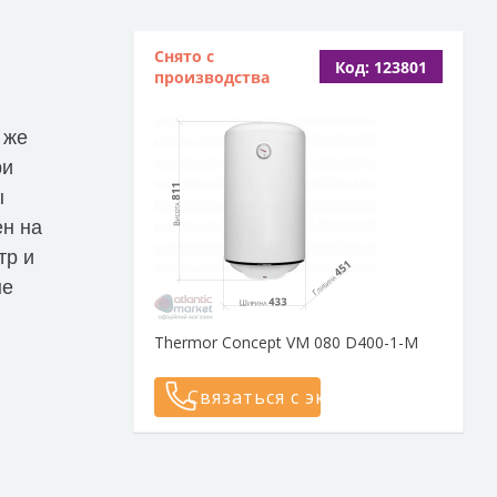
Снято с
Код: 123801
производства
 же
ри
ы
ен на
тр и
ые
Thermor Concept VM 080 D400-1-M
Связаться с экспертом