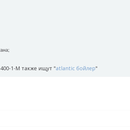
ана;
400-1-M также ищут "
atlantic бойлер
"