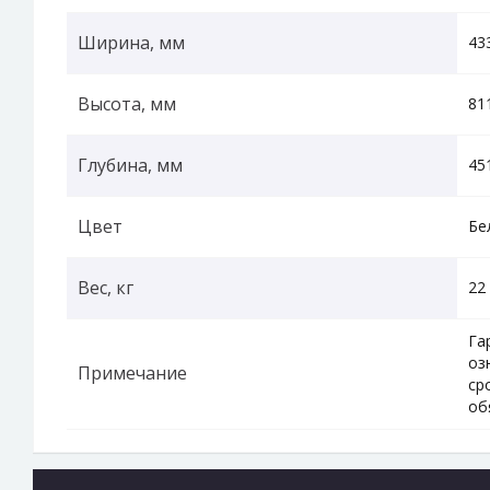
Ширина, мм
43
Высота, мм
81
Глубина, мм
45
Цвет
Бе
Вес, кг
22
Га
оз
Примечание
ср
об