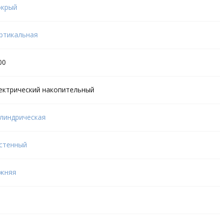
крый
ртикальная
00
ектрический накопительный
линдрическая
стенный
жняя