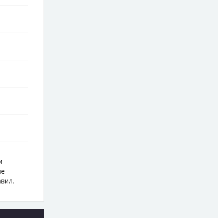
и
ые
вил.