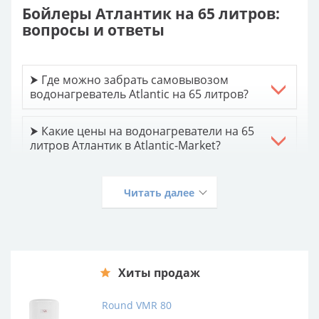
Бойлеры Атлантик на 65 литров:
вопросы и ответы
⮞ Где можно забрать самовывозом
водонагреватель Atlantic на 65 литров?
⮞ Какие цены на водонагреватели на 65
литров Атлантик в Atlantic-Market?
⮞ Есть доставка бойлеров-
Читать далее
водонагревателей Atlantic на 65 литров
по Украине?
⮞ Все накопительные бойлеры Atlantic 65
литров с установкой?
Хиты продаж
Round VMR 80