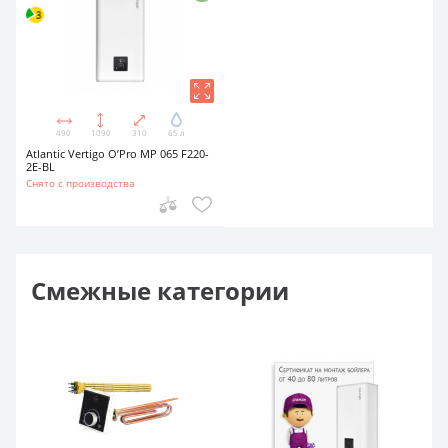
490
1090
310
65 л
Atlantic Vertigo O’Pro MP 065 F220-
2E-BL
Снято с производства
Смежные категории