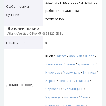
защита от перегрева / индикатор
Особенности и
работы / регулировка
функции
температуры
Дополнительно
Atlantic Vertigo O’Pro MP 065 F220-2E-BL
Гарантия, лет
5
Киев /
Одесса
/
Харьков
/
Днепр
/
Запорожье
/
Львов
/
Кривой Рог
/
Николаев
/
Мариуполь
/
Винница
/
Херсон
/
Чернигов
/
Полтава
/
Доставка в города
Черкассы
/
Хмельницкий
/
Черновцы
/
Житомир
/
Сумы
/
Ровно
/
Ивано-Франковск
/