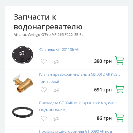
Запчасти к
водонагревателю
Atlantic Vertigo O’Pro MP 065 F220-2E-BL
Фланець GT 00118E Atl
390
грн
Клапан предохранительный MS 0012 Atl (1/2 с
триггером)
691
грн
Прокладка GT 0040 Atl под тэн (все модели с
медным тэном)
86
грн
Прокладка двусторонняя GT 0090 Atl под