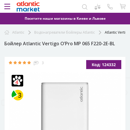
Посетите наши магазины в Киеве и Львове
Atlantic
Водонагреватели бойлеры Atlantic
Atlantic Vertig
Бойлер Atlantic Vertigo O’Pro MP 065 F220-2E-BL
3
Код: 124332