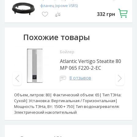
фланец (кроме VSRS)
332
грн
Похожие товары
Бойлер
Atlantic Vertigo Steatite 80
MP 065 F220-2-EC
8 отзывов
Объем, литров:
80
Фактический объем:
65
Тип ТЭНа:
Об
Сухой
Установка:
Вертикальная / Горизонтальная
ТЭ
Мощность ТЭНа, Вт:
1500 + 750
Тип водонагревателя:
Го
Электрический накопительный
во