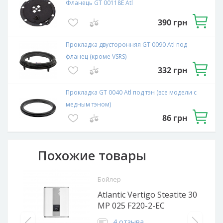
Фланець GT 00118E Atl
390
грн
Прокладка двусторонняя GT 0090 Atl под
фланец (кроме VSRS)
332
грн
Прокладка GT 0040 Atl под тэн (все модели с
медным тэном)
86
грн
Похожие товары
Бойлер
Atlantic Vertigo Steatite 30
MP 025 F220-2-EC
4 отзыва