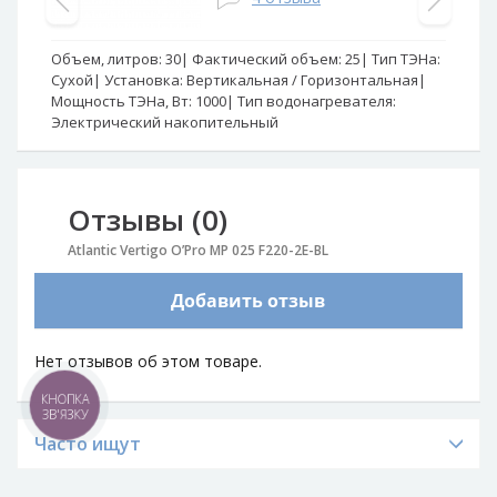
Объем, литров:
30
Фактический объем:
25
Тип ТЭНа:
Об
Сухой
Установка:
Вертикальная / Горизонтальная
Су
Мощность ТЭНа, Вт:
1000
Тип водонагревателя:
Мо
Электрический накопительный
Эл
Отзывы (0)
Atlantic Vertigo O’Pro MP 025 F220-2E-BL
Добавить отзыв
Нет отзывов об этом товаре.
КНОПКА
ЗВ'ЯЗКУ
Часто ищут