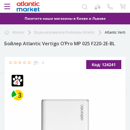
Посетите наши магазины в Киеве и Львове
Atlantic
Водонагреватели бойлеры Atlantic
Atlantic Vertig
Бойлер Atlantic Vertigo O’Pro MP 025 F220-2E-BL
0
Код: 124241