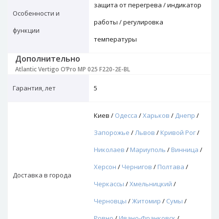
защита от перегрева / индикатор
Особенности и
работы / регулировка
функции
температуры
Дополнительно
Atlantic Vertigo O’Pro MP 025 F220-2E-BL
Гарантия, лет
5
Киев /
Одесса
/
Харьков
/
Днепр
/
Запорожье
/
Львов
/
Кривой Рог
/
Николаев
/
Мариуполь
/
Винница
/
Херсон
/
Чернигов
/
Полтава
/
Доставка в города
Черкассы
/
Хмельницкий
/
Черновцы
/
Житомир
/
Сумы
/
Ровно
/
Ивано-Франковск
/