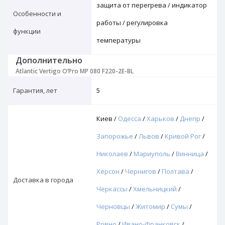
защита от перегрева / индикатор
Особенности и
работы / регулировка
функции
температуры
Дополнительно
Atlantic Vertigo O’Pro MP 080 F220-2E-BL
Гарантия, лет
5
Киев /
Одесса
/
Харьков
/
Днепр
/
Запорожье
/
Львов
/
Кривой Рог
/
Николаев
/
Мариуполь
/
Винница
/
Херсон
/
Чернигов
/
Полтава
/
Доставка в города
Черкассы
/
Хмельницкий
/
Черновцы
/
Житомир
/
Сумы
/
Ровно
/
Ивано-Франковск
/