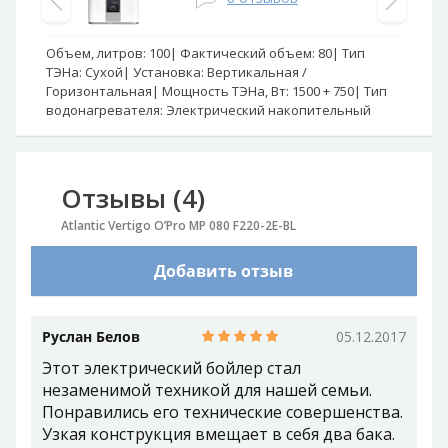
Объем, литров:
100
Фактический объем:
80
Тип
Об
ТЭНа:
Сухой
Установка:
Вертикальная /
Ве
Горизонтальная
Мощность ТЭНа, Вт:
1500 + 750
Тип
во
водонагревателя:
Электрический накопительный
Фо
Отзывы (4)
Atlantic Vertigo O’Pro MP 080 F220-2E-BL
Добавить отзыв
Руслан Белов
05.12.2017
Этот электрический бойлер стал
незаменимой техникой для нашей семьи.
Понравились его технические совершенства.
Узкая конструкция вмещает в себя два бака.