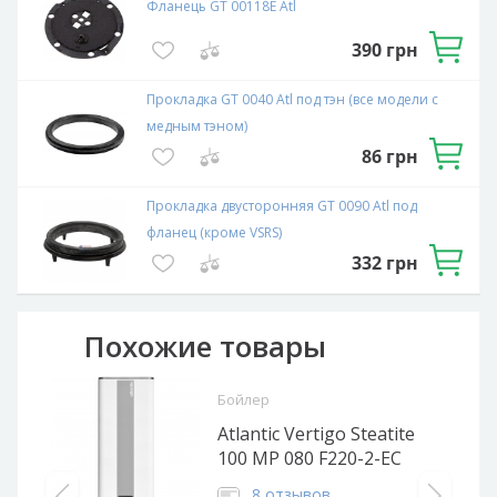
Фланець GT 00118E Atl
390
грн
Прокладка GT 0040 Atl под тэн (все модели с
медным тэном)
86
грн
Прокладка двусторонняя GT 0090 Atl под
фланец (кроме VSRS)
332
грн
Похожие товары
Бойлер
Atlantic Vertigo Steatite
100 MP 080 F220-2-EC
8 отзывов