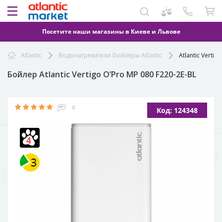
Посетите наши магазины в Киеве и Львове
Atlantic
Водонагреватели бойлеры Atlantic
Atlantic Vertig
Бойлер Atlantic Vertigo O’Pro MP 080 F220-2E-BL
4
Код: 124348