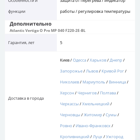
Особенности и
защита от перегрева / индикатор
функции
работы / регулировка температуры
Дополнительно
Atlantic Vertigo O Pro MP 040 F220-2E-BL
Гарантия, лет
5
Киев /
Одесса
/
Харьков
/
Днепр
/
Запорожье
/
Львов
/
Кривой Рог
/
Николаев
/
Мариуполь
/
Винница
/
Херсон
/
Чернигов
/
Полтава
/
Доставка в города
Черкассы
/
Хмельницкий
/
Черновцы
/
Житомир
/
Сумы
/
Ровно
/
Ивано-Франковск
/
Кропивницкий
/
Луцк
/
Ужгород