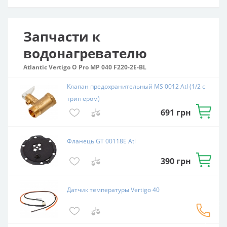
Запчасти к
водонагревателю
Atlantic Vertigo O Pro MP 040 F220-2E-BL
Клапан предохранительный MS 0012 Atl (1/2 с
триггером)
691
грн
Фланець GT 00118E Atl
390
грн
Датчик температуры Vertigo 40
Связаться
с
экспертом