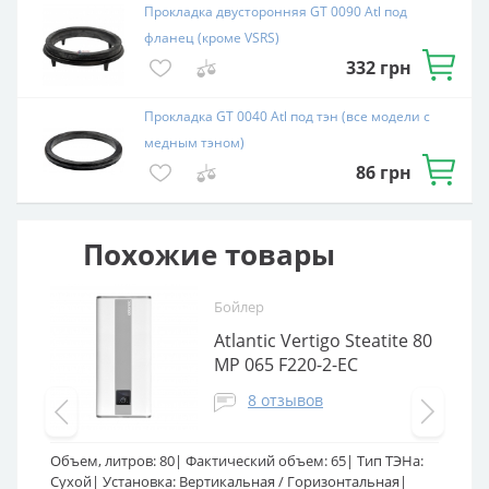
Прокладка двусторонняя GT 0090 Atl под
фланец (кроме VSRS)
332
грн
Прокладка GT 0040 Atl под тэн (все модели с
медным тэном)
86
грн
Похожие товары
Бойлер
Atlantic Vertigo Steatite 80
MP 065 F220-2-EC
8 отзывов
Объем, литров:
80
Фактический объем:
65
Тип ТЭНа:
Об
Сухой
Установка:
Вертикальная / Горизонтальная
Ве