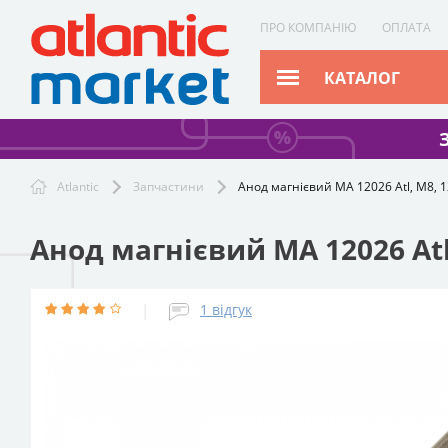
ПРО КОМПАНІЮ
ОПЛАТА
КАТАЛОГ
Atlantic
Запчастини
Анод магнієвий МА 12026 Atl, М8, 
Анод магнієвий МА 12026 At
|
1
відгук