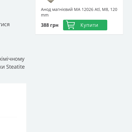
Анод магнієвий МА 12026 Atl, М8, 120
mm
тися
388
грн
Купити
хімічному
и Steatite