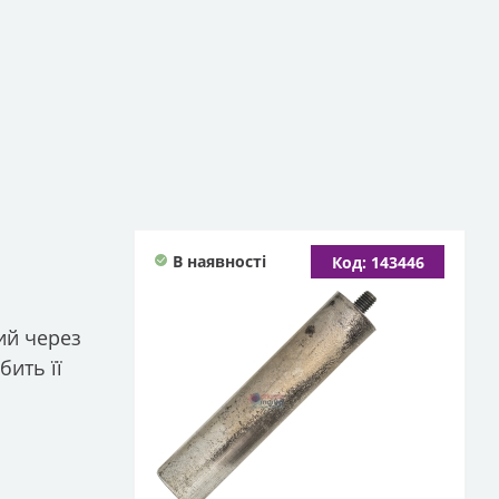
В наявності
Код: 143446
ий через
бить її