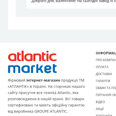
Доброго дня, Валентине! На сьогодні завод їх з
ІНФОРМАЦ
ПРО КОМПА
ОПЛАТА
ДОСТАВКА
Фірмовий
інтернет-магазин
продукції ТМ
ГАРАНТІЯ
«АТЛАНТІК» в Україні. На сторінках нашого
ОБМІН ТА П
сайту присутня вся техніка Atlantic, яка
ПИТАННЯ І В
розповсюджена в нашій країні. Всі товари
ВІДЕО
сертифіковані та мають офіційну гарантію
АКЦІЇ
від виробника GROUPE ATLANTIC.
КОНТАКТИ