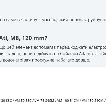
на саме в частину з магнію, який починає руйнува
tl, М8, 120 mm?
, що цей елемент допомагає перешкоджати електро
інальні, вони підійдуть на бойлери Atlantic лінійк
аш водонагрівач прослужив набагато довше.
 30 S3C / VM 50 S3C / VM 75 S4CM / VM 100 S4CM / VM 150 S4CM /