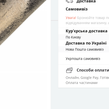
Доставка
cамовивіз
Увага!
Бронюйте товар по
відвідуванням магазину, 
Кур'єрська доставка
По Києву
Доставка по Україні
Нова Пошта cамовивіз
Укрпошта cамовивіз
Способи оплат
Онлайн, Google Pay, Готі
Оплата частинами