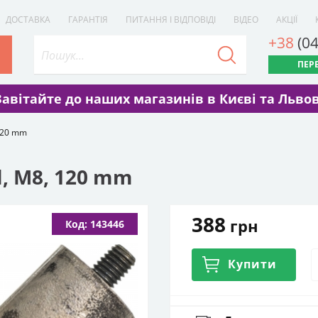
ДОСТАВКА
ГАРАНТІЯ
ПИТАННЯ І ВІДПОВІДІ
ВІДЕО
АКЦІЇ
+38
(0
ПЕР
Завітайте до наших магазинів в Києві та Львов
120 mm
l, М8, 120 mm
388
грн
Код: 143446
Купити