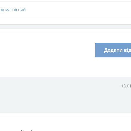
од магнієвий
Додати ві
13.0