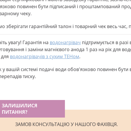
язково повинен бути підписаний і проштампований прод
варному чеку.
о зберігати гарантійний талон і товарний чек весь час,
іть увагу! Гарантія на
водонагрівач
підтримується в разі
говування і заміни магнієвого анода 1 раз на рік для вод
 для
водонагрівачів з сухим ТЕНом
.
 у вашій системі подачі води обов'язково повинен бути 
д перепадів тиску.
ЗАЛИШИЛИСЯ
ПИТАННЯ?
ЗАМОВ КОНСУЛЬТАЦІЮ У НАШОГО ФАХІВЦЯ.