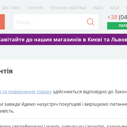
ДОСТАВКА
ГАРАНТІЯ
ПИТАННЯ І ВІДПОВІДІ
ВІДЕО
АКЦІЇ
+38
(0
ПЕР
Завітайте до наших магазинів в Києві та Львов
нтія
н та повернення товару
здійснюється відповідно до Зако
и завжди йдемо назустріч покупцеві і вирішуємо питання
вість.
овари сертифіковані і мають заводську гарантію, зазначе