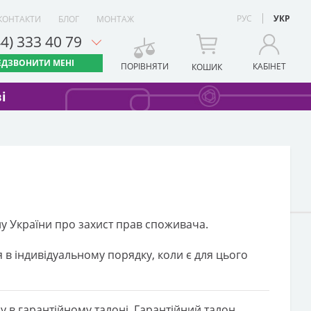
РУС
УКР
КОНТАКТИ
БЛОГ
МОНТАЖ
44) 333 40 79
ЕДЗВОНИТИ МЕНІ
ПОРІВНЯТИ
КАБІНЕТ
КОШИК
і
ну України про захист прав споживача.
 в індивідуальному порядку, коли є для цього
ну в гарантійному талоні. Гарантійний талон