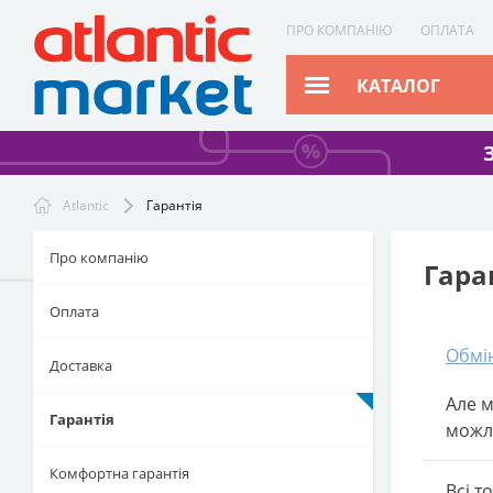
ПРО КОМПАНІЮ
ОПЛАТА
КАТАЛОГ
Atlantic
Гарантія
Про компанію
Гара
Оплата
Обмі
Доставка
Але м
Гарантія
можли
Комфортна гарантія
Всі т