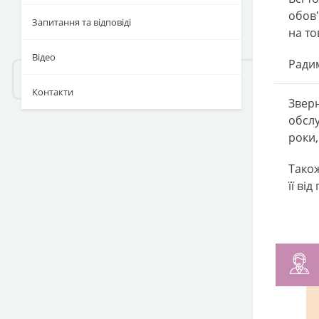
обов'
Запитання та відповіді
на то
Відео
Радим
Контакти
Зверн
обслу
роки,
Також
її ві