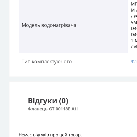
MP
M /
/ 
VM
Модель водонагрівача
D4
D4
1-
/ 
Тип комплектуючого
Фл
Відгуки (0)
Фланець GT 00118E Atl
Немає відгуків про цей товар.