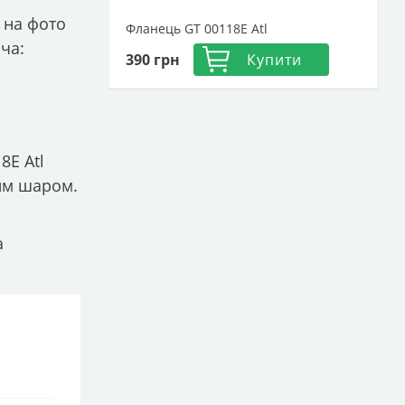
ь на фото
Фланець GT 00118E Atl
ча:
390
грн
Купити
8E Atl
ним шаром.
а