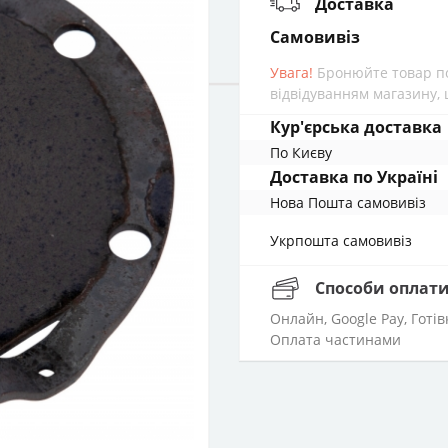
Доставка
cамовивіз
Увага!
Бронюйте товар по
відвідуванням магазину, 
Кур'єрська доставка
По Києву
Доставка по Україні
Нова Пошта cамовивіз
Укрпошта cамовивіз
Способи оплат
Онлайн, Google Pay, Готі
Оплата частинами