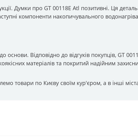
кції. Думки про GT 00118E Atl позитивні. Ця детал
аступні компоненти накопичувального водонагріва
о основи. Відповідно до відгуків покупців, GT 0011
окоякісних матеріалів та покритий надійним захис
мо товари по Києву своїм кур'єром, а в інші міст