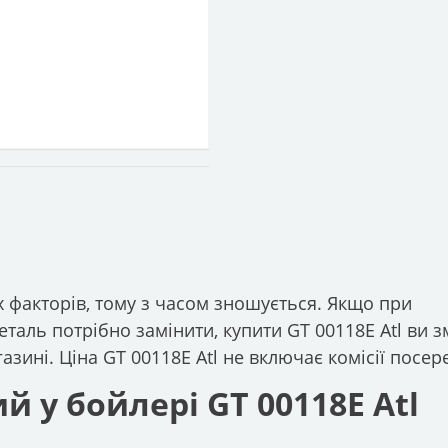
 факторів, тому з часом зношується. Якщо при
таль потрібно замінити, купити GT 00118E Atl ви 
зині. Ціна GT 00118E Atl не включає комісії посер
й у бойлері GT 00118E Atl