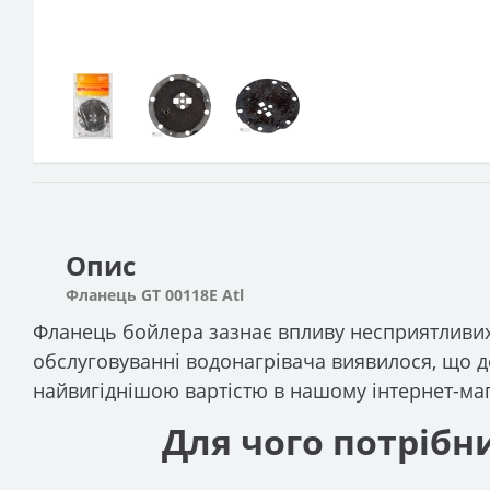
Опис
Фланець GT 00118E Atl
Фланець бойлера зазнає впливу несприятливих
обслуговуванні водонагрівача виявилося, що де
найвигіднішою вартістю в нашому інтернет-мага
Для чого потрібни