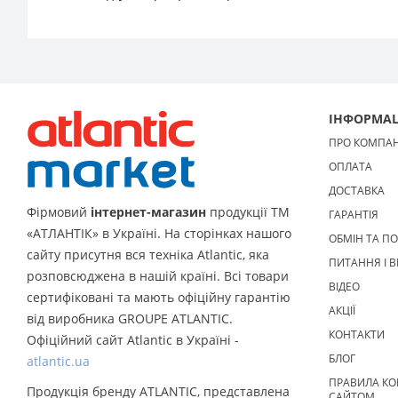
ІНФОРМАЦ
ПРО КОМПА
ОПЛАТА
ДОСТАВКА
Фірмовий
інтернет-магазин
продукції ТМ
ГАРАНТІЯ
«АТЛАНТІК» в Україні. На сторінках нашого
ОБМІН ТА П
сайту присутня вся техніка Atlantic, яка
ПИТАННЯ І В
розповсюджена в нашій країні. Всі товари
ВІДЕО
сертифіковані та мають офіційну гарантію
АКЦІЇ
від виробника GROUPE ATLANTIC.
КОНТАКТИ
Офіційний сайт Atlantic в Україні -
БЛОГ
atlantic.ua
ПРАВИЛА КО
Продукція бренду ATLANTIC, представлена
САЙТОМ