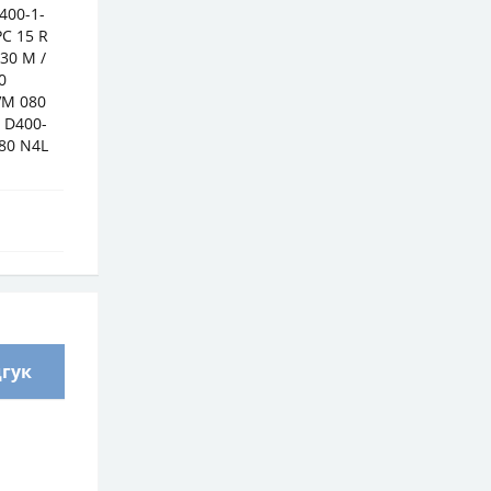
400-1-
PC 15 R
30 M /
0
VM 080
0 D400-
 80 N4L
дгук