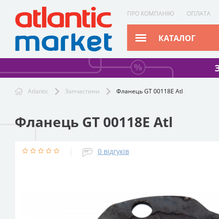
ПРО КОМПАНІЮ
ОПЛАТА
КАТАЛОГ
Atlantic
Запчастини
Фланець GT 00118E Atl
Фланець GT 00118E Atl
|
0
відгуків