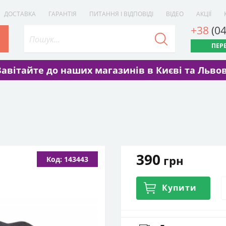
ДОСТАВКА
ГАРАНТІЯ
ПИТАННЯ І ВІДПОВІДІ
ВІДЕО
АКЦІЇ
+38
(0
ПЕР
Завітайте до наших магазинів в Києві та Львов
390
грн
Код: 143443
Купити