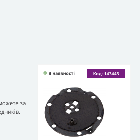
В наявності
Код: 143443
зможете за
едників.