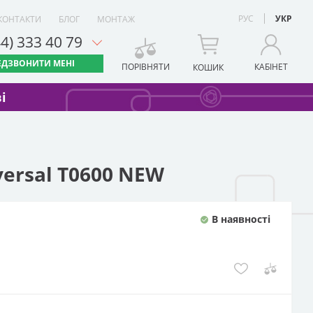
РУС
УКР
КОНТАКТИ
БЛОГ
МОНТАЖ
44) 333 40 79
ЕДЗВОНИТИ МЕНІ
ПОРІВНЯТИ
КАБІНЕТ
КОШИК
і
ersal Т0600 NEW
В наявності