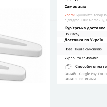
cамовивіз
Увага!
Бронюйте товар по
відвідуванням магазину, 
Кур'єрська доставка
По Києву
Доставка по Україні
Нова Пошта cамовивіз
Укрпошта cамовивіз
Способи оплат
Онлайн, Google Pay, Готі
Оплата частинами