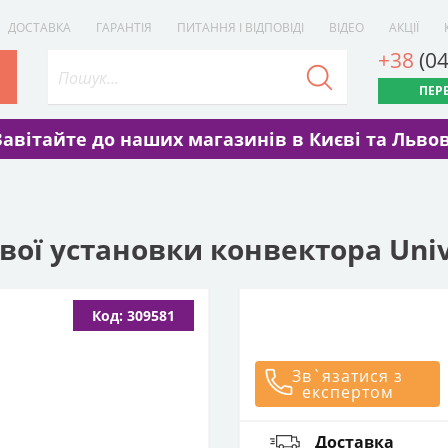
ДОСТАВКА
ГАРАНТІЯ
ПИТАННЯ І ВІДПОВІДІ
ВІДЕО
АКЦІЇ
+38
(0
ПЕР
Завітайте до наших магазинів в Києві та Львов
вої установки конвектора Univ
Код: 309581
Зв`язатися з
експертом
Доставка