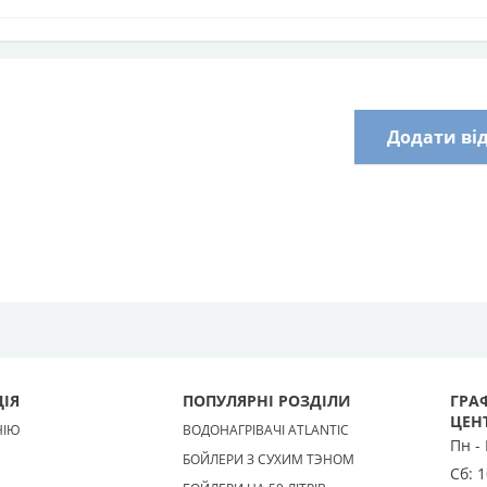
Додати ві
ІЯ
ПОПУЛЯРНІ РОЗДІЛИ
ГРАФ
ЦЕН
НІЮ
ВОДОНАГРІВАЧІ ATLANTIC
Пн -
БОЙЛЕРИ З СУХИМ ТЭНОМ
Сб:
1