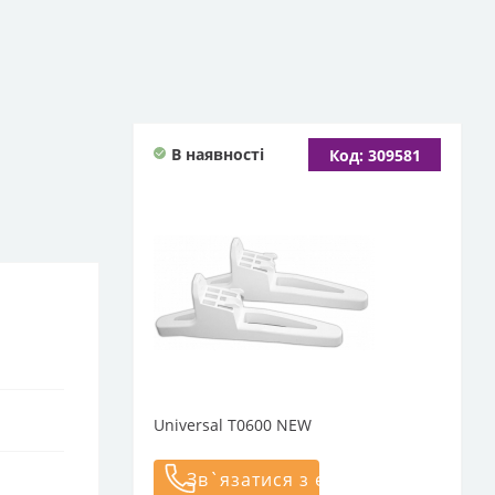
В наявності
Код: 309581
Universal Т0600 NEW
Зв`язатися з експертом