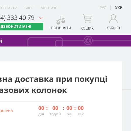
РУС
УКР
КОНТАКТИ
БЛОГ
МОНТАЖ
44) 333 40 79
ЕДЗВОНИТИ МЕНІ
ПОРІВНЯТИ
КАБІНЕТ
КОШИК
і
на доставка при покупці
азових колонок
00
:
00
:
00
:
00
ершена
дні
годин
хв
сек