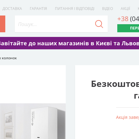
ДОСТАВКА
ГАРАНТІЯ
ПИТАННЯ І ВІДПОВІДІ
ВІДЕО
АКЦІЇ
+38
(0
ПЕР
Завітайте до наших магазинів в Києві та Львов
х колонок
Безкоштов
г
Акція зав