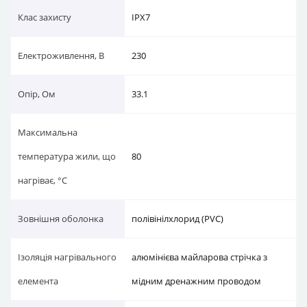
Клас захисту
IPX7
Електроживлення, В
230
Опір, Ом
33.1
Максимальна
температура жили, що
80
нагріває, °C
Зовнішня оболонка
полівінілхлорид (PVC)
Ізоляція нагрівального
алюмінієва майларова стрічка з
елемента
мідним дренажним проводом