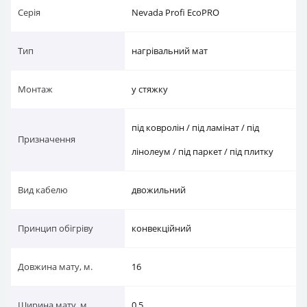
Серія
Nevada Profi EcoPRO
Тип
нагрівальний мат
Монтаж
у стяжку
під ковролін / під ламінат / під
Призначення
лінолеум / під паркет / під плитку
Вид кабелю
двожильний
Принцип обігріву
конвекційний
Довжина мату, м.
16
Ширина мату, м.
0.5