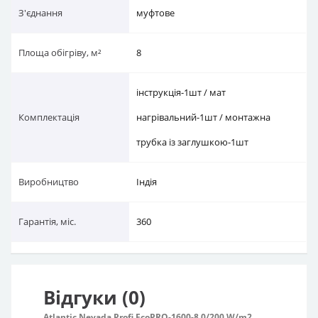
З'єднання
муфтове
Площа обігріву, м²
8
інструкція-1шт / мат
Комплектація
нагрівальний-1шт / монтажна
трубка із заглушкою-1шт
Виробництво
Індія
Гарантія, міс.
360
Відгуки (0)
Atlantic Nevada Profi EcoPRO-1600-8.0/200 W/m2