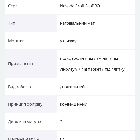
Серія
Nevada Profi EcoPRO
Тип
нагрівальний мат
Монтаж
у стяжку
під ковролін / під ламінат / під
Призначення
лінолеум / під паркет / під плитку
Вид кабелю
двожильний
Принцип обігріву
конвекційний
Довжина мату, м.
2
Ширина мату, м.
0.5