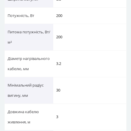
Потужність, Вт
200
Питома потужність, Вт/
200
м²
Діаметр нагрівального
3.2
кабелю, мм
Мінімальний радіус
30
вигину, мм
Довжина кабелю
3
живлення, м