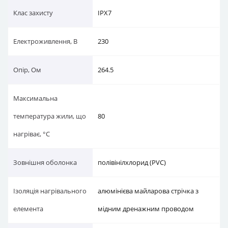
Клас захисту
IPX7
Електроживлення, В
230
Опір, Ом
264.5
Максимальна
температура жили, що
80
нагріває, °C
Зовнішня оболонка
полівінілхлорид (PVC)
Ізоляція нагрівального
алюмінієва майларова стрічка з
елемента
мідним дренажним проводом