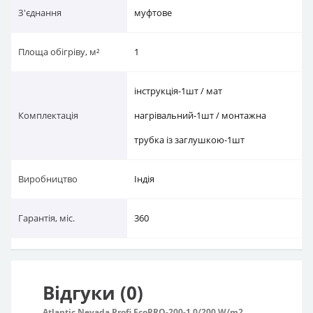
З'єднання
муфтове
Площа обігріву, м²
1
інструкція-1шт / мат
Комплектація
нагрівальний-1шт / монтажна
трубка із заглушкою-1шт
Виробництво
Індія
Гарантія, міс.
360
Відгуки (0)
Atlantic Nevada Profi EcoPRO-200-1.0/200 W/m2