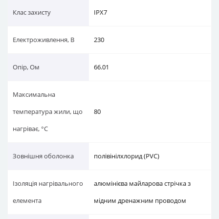
Клас захисту
IPX7
Електроживлення, В
230
Опір, Ом
66.01
Максимальна
температура жили, що
80
нагріває, °C
Зовнішня оболонка
полівінілхлорид (PVC)
Ізоляція нагрівального
алюмінієва майларова стрічка з
елемента
мідним дренажним проводом