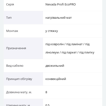
Серія
Nevada Profi EcoPRO
Тип
нагрівальний мат
Монтаж
у стяжку
під ковролін / під ламінат / під
Призначення
лінолеум / під паркет / під плитку
Вид кабелю
двожильний
Принцип обігріву
конвекційний
Довжина мату, м.
8
Ширина мату, м.
0.5