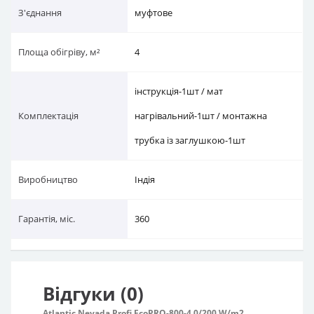
З'єднання
муфтове
Площа обігріву, м²
4
інструкція-1шт / мат
Комплектація
нагрівальний-1шт / монтажна
трубка із заглушкою-1шт
Виробництво
Індія
Гарантія, міс.
360
Відгуки (0)
Atlantic Nevada Profi EcoPRO-800-4.0/200 W/m2