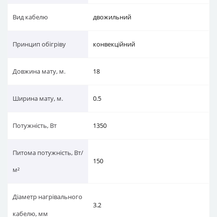
Вид кабелю
двожильний
Принцип обігріву
конвекційний
Довжина мату, м.
18
Ширина мату, м.
0.5
Потужність, Вт
1350
Питома потужність, Вт/
150
м²
Діаметр нагрівального
3.2
кабелю, мм