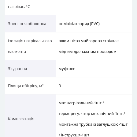
нагріває, °C
Зовнішня оболонка
полівінілхлорид (PVC)
Ізоляція нагрівального
алюмінієва майларова стрічка з
елемента
мідним дренажним проводом
З'єднання
муфтове
Площа обігріву, м²
9
мат нагрівальний-1шт /
терморегулятор механічний-1шт /
Комплектація
монтажна трубка із заглушкою-1шт
/ інструкція-1шт