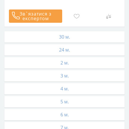
Зв`язатися з
експертом
30 м.
24 м.
2 м.
3 м.
4 м.
5 м.
6 м.
7 м.