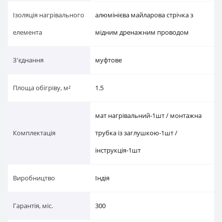
Ізоляція нагрівального
алюмінієва майларова стрічка з
елемента
мідним дренажним проводом
З'єднання
муфтове
Площа обігріву, м²
1.5
мат нагрівальний-1шт / монтажна
Комплектація
трубка із заглушкою-1шт /
інструкція-1шт
Виробництво
Індія
Гарантія, міс.
300