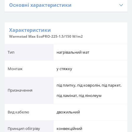
Основні характеристики
Характеристики
Warmstad Max EcoPRO-225-1.5/150 W/m2
Тип
нагрівальний мат
Монтаж
у стяжку
під плитку, під ковролін, під паркет,
Призначення
під ламінат, під лінолеум
Вид кабелю
двожильний
Принцип обігріву
конвекційний