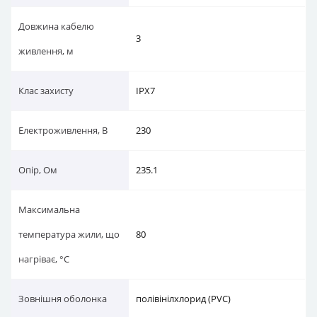
Довжина кабелю
3
живлення, м
Клас захисту
IPX7
Електроживлення, В
230
Опір, Ом
235.1
Максимальна
температура жили, що
80
нагріває, °C
Зовнішня оболонка
полівінілхлорид (PVC)