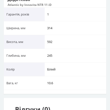
Atlantic by Innovita NTR 11 iD
Гарантія, років
1
Ширина, мм
314
Висота, мм
592
Глибина, мм
245
Колір
Білий
Вага, кг
10.6
Відгуки (0)