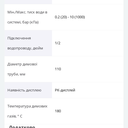
Мін./Макс. тиск води в
0.2 (20) - 10 (1000)
системі, бар (кПа)
Підключення
1/2
водопроводу, дюйм
Діаметр димової
110
труби, мм
Наявність дисплею
РК-дисплей
Температура димових
180
газів, ° C
Додатково