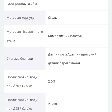
газопроводу, дюйм
Матеріал корпусу
Сталь
Матеріал гідравлічного
Композитний пластик
вузла
Датчик тяги / датчик протоку /
Система безпеки
датчик перегрівання
Протік гарячої води
2.5-5
при Δ50 ° C, л/хв
Протік гарячої води
2.5-10.8
при Δ25 ° C, л/хв