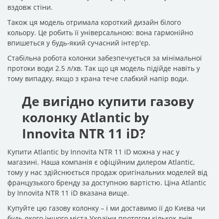
вздовж стіни.
Також ця модель отримала короткий дизайн білого
кольору. Це робить її універсальною: вона гармонійно
впишеться у будь-який сучасний інтер'єр.
Стабільна робота колонки забезпечується за мінімальної
протоки води 2.5 л/хв. Так що ця модель підійде навіть у
тому випадку, якщо з крана тече слабкий напір води.
Де вигідно купити газову
колонку Atlantic by
Innovita NTR 11 iD?
Купити Atlantic by Innovita NTR 11 iD можна у нас у
магазині. Наша компанія є офіційним дилером Atlantic,
тому у нас здійснюється продаж оригінальних моделей від
французького бренду за доступною вартістю. Ціна Atlantic
by Innovita NTR 11 iD вказана вище.
Купуйте цю газову колонку – і ми доставимо її до Києва чи
будь-якого іншого міста України протягом кількох днів.