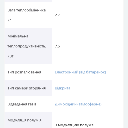
Вага теплообмінника,
2.7
кг
Мінімальна
теплопродуктивність,
7.5
кВт
Тип розпалювання
Електронний (від батарейок)
Тип камери згоряння
Відкрита
Відведення газів
Димохідний (атмосферне)
Модуляція полум'я
З модуляцією полумя