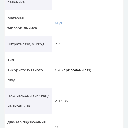
пальника
Матеріал
Мідь
теплообмінника
Витрата газу, м3/год
2.2
Тип
використовуваного
G20 (природний газ)
газу
Номінальний тиск газу
2.0-1.35
на вході, кПа
Діаметр підключення
1/2