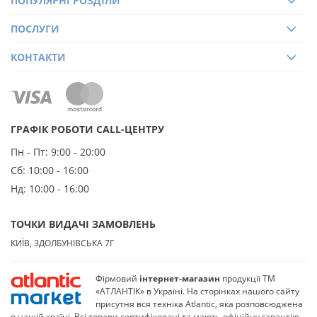
ПОПУЛЯРНІ РОЗДІЛИ
ПОСЛУГИ
КОНТАКТИ
ГРАФІК РОБОТИ CALL-ЦЕНТРУ
Пн - Пт:
9:00 - 20:00
Сб:
10:00 - 16:00
Нд:
10:00 - 16:00
ТОЧКИ ВИДАЧІ ЗАМОВЛЕНЬ
КИЇВ, ЗДОЛБУНІВСЬКА 7Г
Фірмовий
інтернет-магазин
продукції ТМ
«АТЛАНТІК» в Україні. На сторінках нашого сайту
присутня вся техніка Atlantic, яка розповсюджена
в нашій країні. Всі товари сертифіковані та мають офіційну гарантію