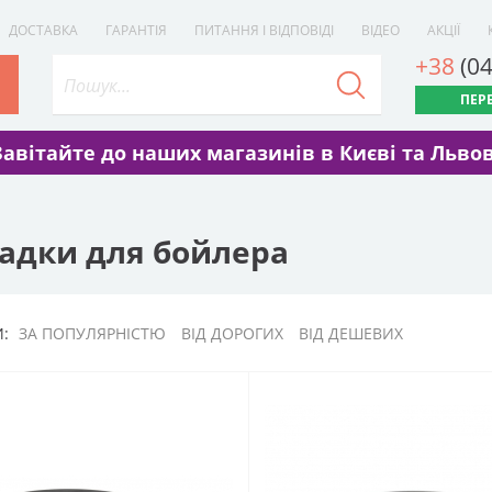
ДОСТАВКА
ГАРАНТІЯ
ПИТАННЯ І ВІДПОВІДІ
ВІДЕО
АКЦІЇ
+38
(0
ПЕР
Завітайте до наших магазинів в Києві та Львов
адки для бойлера
:
ЗА ПОПУЛЯРНІСТЮ
ВІД ДОРОГИХ
ВІД ДЕШЕВИХ