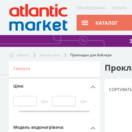
ПРО КОМПАНІЮ
ОПЛАТА
КАТАЛОГ
Atlantic
Запчастини
Прокладки для бойлера
Прокл
Скинути
Ціна
:
СОРТУВАТИ
грн
грн
Модель водонагрівача
: