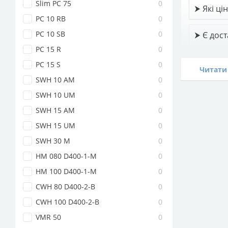
Slim PC 75
0
⮞ Які ці
PC 10 RB
0
PC 10 SB
0
⮞ Є дост
PC 15 R
0
⮞ Всі пр
PC 15 S
0
Читати 
SWH 10 AM
0
SWH 10 UM
0
SWH 15 AM
0
SWH 15 UM
0
SWH 30 M
0
HM 080 D400-1-M
0
HM 100 D400-1-M
0
CWH 80 D400-2-B
0
CWH 100 D400-2-B
0
VMR 50
0