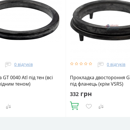
0 відгуків
0 відгуків
GT 0040 Atl під тен (всі
Прокладка двостороння GT
мідним теном)
під фланець (крім VSRS)
грн
332
Купити