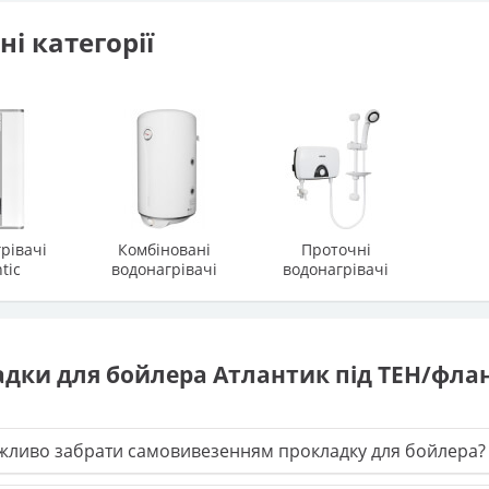
і категорії
рівачі
Комбіновані
Проточні
tic
водонагрівачі
водонагрівачі
дки для бойлера Атлантик під ТЕН/флане
жливо забрати самовивезенням прокладку для бойлера?