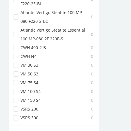
F220-2E-BL
Atlantic Vertigo Steatite 100 MP
0
080 F220-2-EC
Atlantic Vertigo Steatite Essential
0
100 MP-080 2F 220E-S
CWH 400-2-B
0
CWH N4
0
VM 30 S3
0
VM 50 S3
0
VM 75 S4
0
VM 100 S4
0
VM 150 S4
0
VSRS 200
0
VSRS 300
0