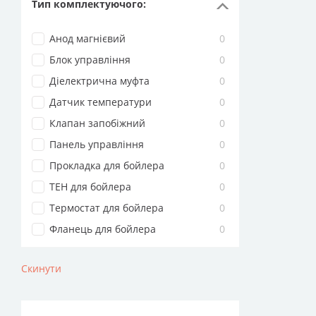
Тип комплектуючого
:
Анод магнієвий
0
Блок управління
0
Діелектрична муфта
0
Датчик температури
0
Клапан запобіжний
0
Панель управління
0
Прокладка для бойлера
0
ТЕН для бойлера
0
Термостат для бойлера
0
Фланець для бойлера
0
Скинути