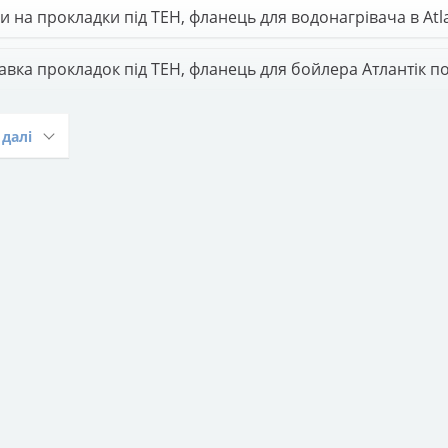
ни на прокладки під ТЕН, фланець для водонагрівача в Atl
авка прокладок під ТЕН, фланець для бойлера Атлантік по
окладки для водонагрівача Atlantic з встановленням?
далі