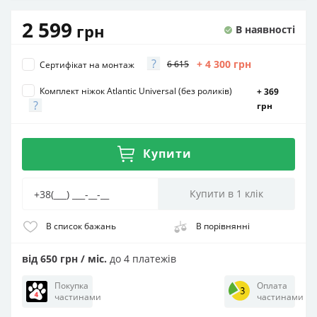
2 599
грн
В наявності
?
+ 4 300
грн
6 615
Сертифікат на монтаж
Комплект ніжок Atlantic Universal (без роликiв)
+ 369
?
грн
Купити
В список бажань
В порівнянні
від 650 грн / міс.
до 4 платежів
Покупка
Оплата
частинами
частинами