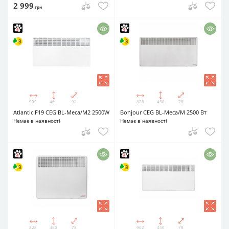
2 999
грн
909
461
92
828
450
78
Atlantic F19 CEG BL-Meca/M2 2500W
Bonjour CEG BL-Meca/M 2500 Вт
Немає в наявності
Немає в наявності
828
450
78
902
450
78