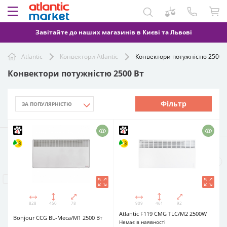
Завітайте до наших магазинів в Києві та Львові
Atlantic
Конвектори Atlantic
Конвектори потужністю 2500 
Конвектори потужністю 2500 Вт
Фільтр
828
450
78
909
461
92
Atlantic F119 CMG TLC/M2 2500W
Bonjour CCG BL-Meca/M1 2500 Вт
Немає в наявності