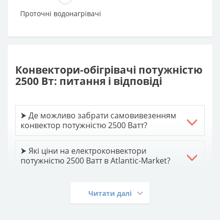
Проточні водонагрівачі
Конвектори-обігрівачі потужністю
2500 Вт: питання і відповіді
⮞ Де можливо забрати самовивезенням
конвектор потужністю 2500 Ватт?
⮞ Які ціни на електроконвектори
потужністю 2500 Ватт в Atlantic-Market?
⮞ Є доставка обігрівачів конвекторів
Читати далі
потужністю 2500 Ватт по Україні?