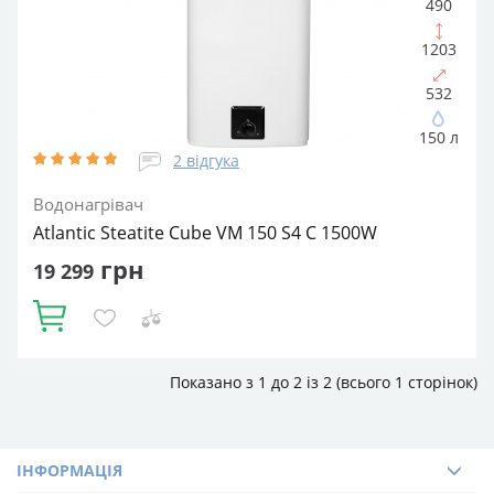
490
1203
532
150 л
2 відгука
Водонагрівач
Atlantic Steatite Cube VM 150 S4 C 1500W
грн
19 299
Купити
Показано з 1 до 2 із 2 (всього 1 сторінок)
Об'єм, літрів:
150
Встановлення:
Вертикальне
Тип ТЕНа:
Сухий
Потужність ТЕНа, Вт:
1500
Тип водонагрівача:
Електричний накопичувальний
Форма водонагрівача:
Прямокутна
ІНФОРМАЦІЯ