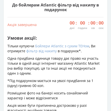
До бойлерам Atlantic фільтр від накипу в
подарунок
00
:
00
:
00
:
00
Акція завершена
дні
годин
хв
сек
Умови акції:
Тільки купуючи
Бойлери Atlantic з сухим ТЕНом
, Ви
отримуєте
фільтр від накипу
в подарунок*.
Одна придбана одиниця товару дає право на участь
тільки в одній акції інтернет магазину Atlantic Market
(на вибір покупця), ця та інші акції не поєднуються
один з одним.
*Під подарунком мається на увазі придбання за 1
(одну) гривню 00 коп.
Розміщене фото на банері носить ознайомчий
характер і може відрізнятися
Акція може бути припинена достроково у разі
відсутності акційних товарів