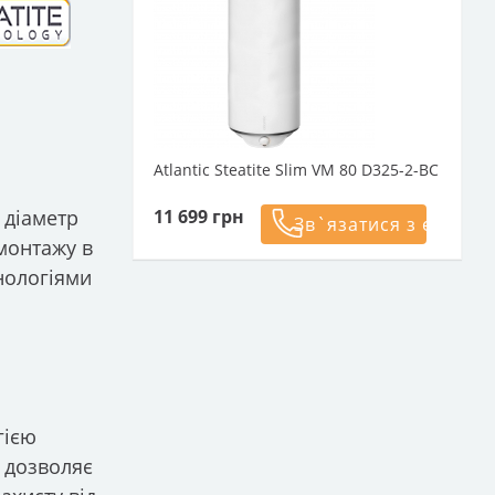
Atlantic Steatite Slim VM 80 D325-2-BC
11 699
грн
 діаметр
Зв`язатися з експер
 монтажу в
нологіями
гією
м дозволяє