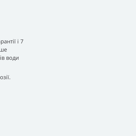
антії і 7
ьше
ів води
зії.