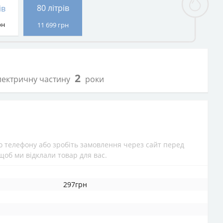
80 літрів
ів
рн
11 699
грн
2
електричну частину
роки
 телефону або зробіть замовлення через сайт перед
щоб ми відклали товар для вас.
297грн