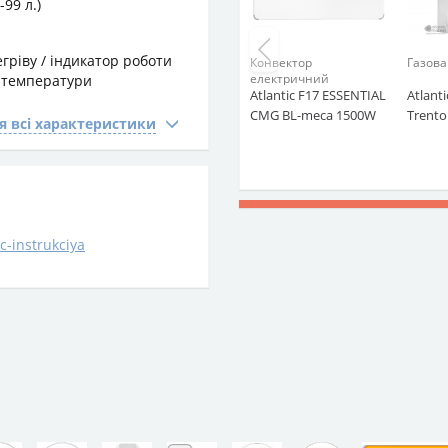
-99 л.)
егріву / індикатор роботи
Конвектор
Газова
електричний
 температури
Atlantic F17 ESSENTIAL
Atlanti
CMG BL-meca 1500W
Trento
 всі характеристики
c-instrukciya