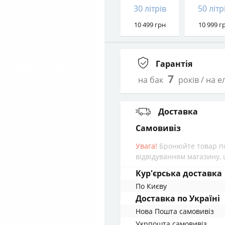
30 літрів
50 літр
10 499
грн
10 999
г
Гарантія
7
на бак
років / на 
Доставка
cамовивіз
Увага!
Бронюйте товар по
відвідуванням магазину, 
Кур'єрська доставка
По Києву
Доставка по Україні
Нова Пошта cамовивіз
Укрпошта cамовивіз