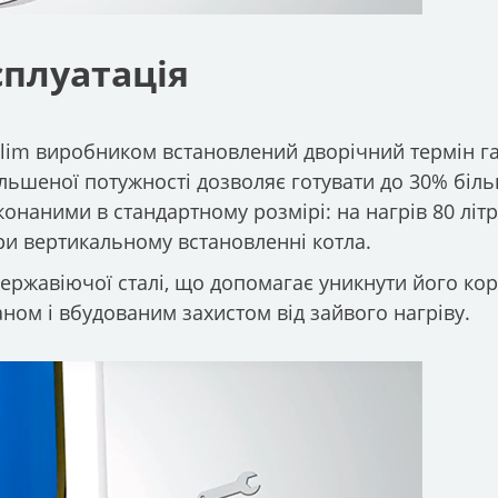
сплуатація
Slim виробником встановлений дворічний термін гар
ільшеної потужності дозволяє готувати до 30% біл
конаними в стандартному розмірі: на нагрів 80 літр
при вертикальному встановленні котла.
нержавіючої сталі, що допомагає уникнути його коро
ном і вбудованим захистом від зайвого нагріву.