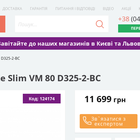
ДОСТАВКА
ГАРАНТІЯ
ПИТАННЯ І ВІДПОВІДІ
ВІДЕО
АКЦІЇ
+38
(0
ПЕР
Завітайте до наших магазинів в Києві та Львов
80 D325-2-BC
te Slim VM 80 D325-2-BC
11 699
грн
Код: 124174
Зв`язатися з
експертом