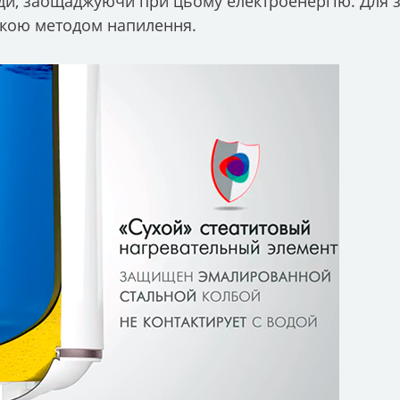
оди, заощаджуючи при цьому електроенергію. Для з
мікою методом напилення.