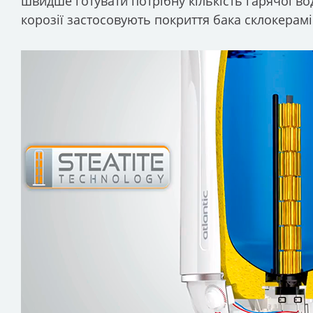
швидше готувати потрібну кількість гарячої в
корозії застосовують покриття бака склокера