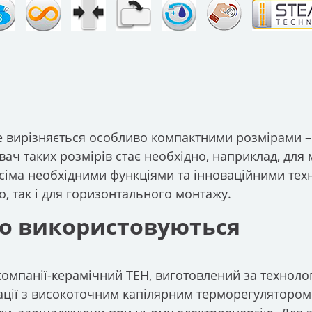
tite вирізняється особливо компактними розмірами –
вач таких розмірів стає необхідно, наприклад, для
сіма необхідними функціями та інноваційними тех
о, так і для горизонтального монтажу.
що використовуються
компанії-керамічний ТЕН, виготовлений за техноло
інації з високоточним капілярним терморегуляторо