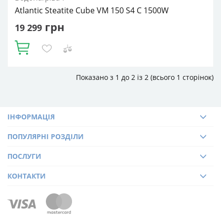
Atlantic Steatite Cube VM 150 S4 C 1500W
грн
19 299
Купити
Показано з 1 до 2 із 2 (всього 1 сторінок)
Об'єм, літрів:
150
Встановлення:
Вертикальне
Тип ТЕНа:
Сухий
Потужність ТЕНа, Вт:
1500
Тип водонагрівача:
Електричний накопичувальний
Форма водонагрівача:
Прямокутна
ІНФОРМАЦІЯ
ПОПУЛЯРНІ РОЗДІЛИ
ПОСЛУГИ
КОНТАКТИ