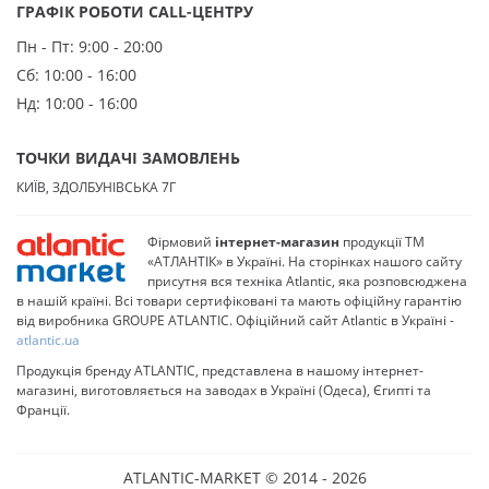
ГРАФІК РОБОТИ CALL-ЦЕНТРУ
Пн - Пт:
9:00 - 20:00
Сб:
10:00 - 16:00
Нд:
10:00 - 16:00
ТОЧКИ ВИДАЧІ ЗАМОВЛЕНЬ
КИЇВ, ЗДОЛБУНІВСЬКА 7Г
Фірмовий
інтернет-магазин
продукції ТМ
«АТЛАНТІК» в Україні. На сторінках нашого сайту
присутня вся техніка Atlantic, яка розповсюджена
в нашій країні. Всі товари сертифіковані та мають офіційну гарантію
від виробника GROUPE ATLANTIC. Офіційний сайт Atlantic в Україні -
atlantic.ua
Продукція бренду ATLANTIC, представлена в нашому інтернет-
магазині, виготовляється на заводах в Україні (Одеса), Єгипті та
Франції.
ATLANTIC-MARKET © 2014 - 2026