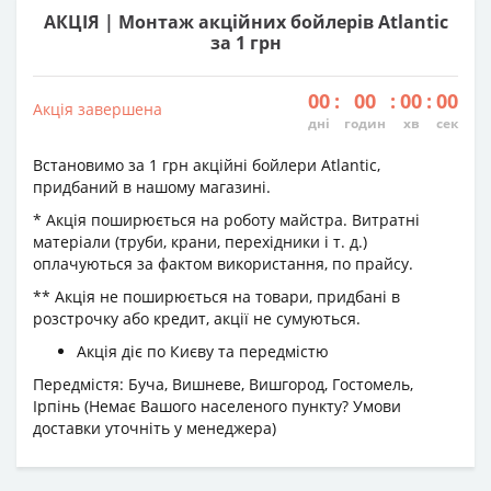
АКЦІЯ | Монтаж акційних бойлерів Atlantic
за 1 грн
00
:
00
:
00
:
00
Акція завершена
дні
годин
хв
сек
Встановимо за 1 грн акційні бойлери Atlantic,
придбаний в нашому магазині.
* Акція поширюється на роботу майстра. Витратні
матеріали (труби, крани, перехідники і т. д.)
оплачуються за фактом використання, по прайсу.
** Акція не поширюється на товари, придбані в
розстрочку або кредит, акції не сумуються.
Акція діє по Києву та передмістю
Передмістя: Буча, Вишневе, Вишгород, Гостомель,
Ірпінь (Немає Вашого населеного пункту? Умови
доставки уточніть у менеджера)