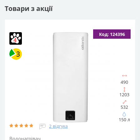
Товари з акції
Код: 124396
490
1203
532
150 л
2 відгука
Водонагрівач