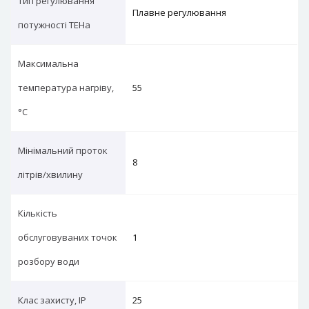
Тип регулювання
Плавне регулювання
потужності ТЕНа
Максимальна
температура нагріву,
55
°С
Мінімальний проток
8
літрів/хвилину
Кількість
обслуговуваних точок
1
розбору води
Клас захисту, IP
25