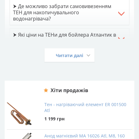
⮞ Де можливо забрати самовивезенням
ТЕН для накопичувального
водонагрівача?
⮞ Які ціни на ТЕНи для бойлера Атлантик в
Atlantic-Market?
Читати далі
⮞ Є доставка ТЕНів для бойлерів-
водонагрівачів Atlantic і Round по Україні?
⮞ Всі ТЕНи для водонагрівачів з
встановленням?
Хіти продажів
Тен - нагріваючий елемент ER 001500
Atl
1 199
грн
Анод магнієвий МА 16026 Atl, М8, 160