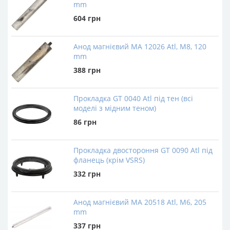
mm
604
грн
Анод магнієвий МА 12026 Atl, М8, 120
mm
388
грн
Прокладка GT 0040 Atl під тен (всі
моделі з мідним теном)
86
грн
Прокладка двостороння GT 0090 Atl під
фланець (крім VSRS)
332
грн
Анод магнієвий МА 20518 Atl, М6, 205
mm
337
грн