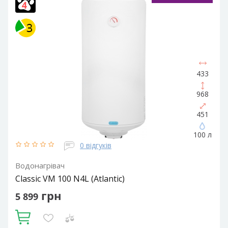
Електричний накопичувальний
Форма водонагрівача:
Циліндрична
433
968
451
100 л
0 відгуків
Водонагрівач
Classic VM 100 N4L (Atlantic)
грн
5 899
Купити