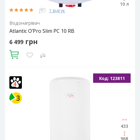
10 л
1 відгук
Водонагрівач
Atlantic O’Pro Slim PC 10 RB
грн
6 499
Купити
Об'єм, літрів:
10
Встановлення:
Вертикальне
Тип ТЕНа:
Код: 123811
Мокрий
Потужність ТЕНа, Вт:
1600
Тип водонагрівача:
Електричний накопичувальний
Форма водонагрівача:
Slim (Вузька) / Циліндрична
433
968