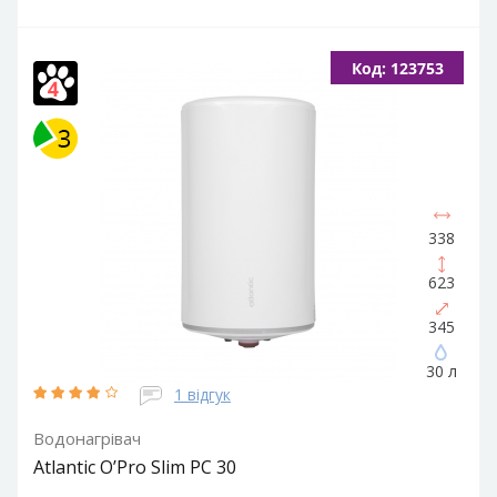
Об'єм, літрів:
50
Встановлення:
Вертикальне
Тип ТЕНа:
Код: 123753
Мокрий
Потужність ТЕНа, Вт:
2000
Тип водонагрівача:
Електричний накопичувальний
Форма водонагрівача:
Slim (Вузька) / Циліндрична
338
623
345
30 л
1 відгук
Водонагрівач
Atlantic O’Pro Slim PC 30