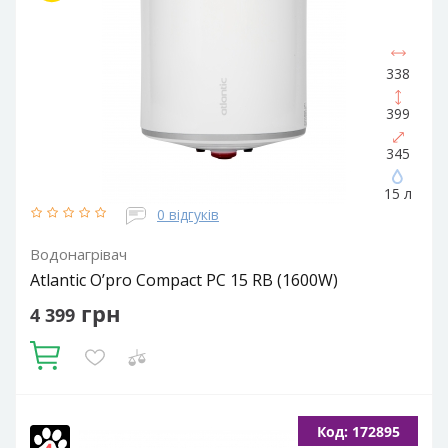
338
399
345
15 л
0 відгуків
Водонагрівач
Atlantic O’pro Compact PC 15 RB (1600W)
грн
4 399
Купити
Об'єм, літрів:
15
Встановлення:
Вертикальне
Тип ТЕНа:
Код: 172895
Мокрий
Потужність ТЕНа, Вт:
1600
Тип водонагрівача: