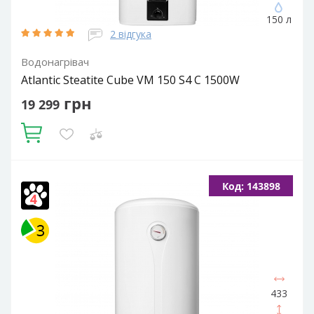
150 л
2 відгука
Водонагрівач
Atlantic Steatite Cube VM 150 S4 C 1500W
грн
19 299
Купити
Об'єм, літрів:
150
Встановлення:
Вертикальне
Тип ТЕНа:
Код: 143898
Сухий
Потужність ТЕНа, Вт:
1500
Тип водонагрівача:
Електричний накопичувальний
Форма водонагрівача:
Прямокутна
433