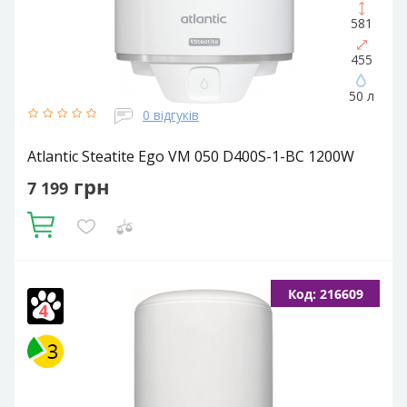
581
455
50 л
0 відгуків
Atlantic Steatite Ego VM 050 D400S-1-BC 1200W
грн
7 199
Купити
Кількість ТЕНів, шт:
1
Подача води:
Напірний
Об'єм,
Код: 216609
літрів:
50
Фактичний об'єм:
46.7
Встановлення:
Вертикальне
Тип ТЕНа:
Сухий