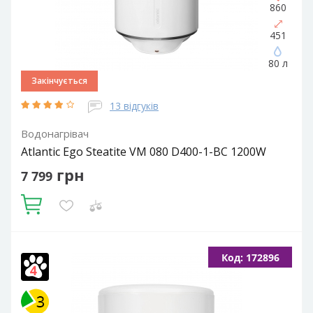
860
451
80 л
Закінчується
13 відгуків
Водонагрівач
Atlantic Ego Steatite VM 080 D400-1-BC 1200W
грн
7 799
Купити
Об'єм, літрів:
80
Фактичний об'єм:
75
Встановлення:
Код: 172896
Вертикальне
Тип ТЕНа:
Сухий
Потужність ТЕНа, Вт:
1200
Тип водонагрівача:
Електричний накопичувальний