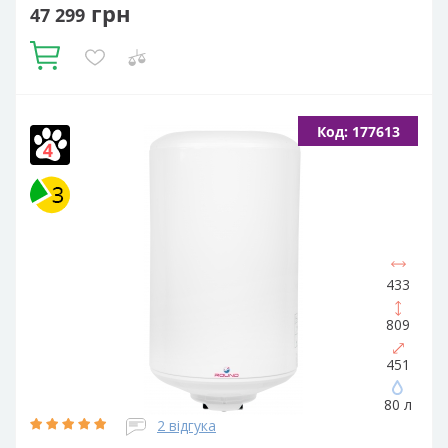
грн
47 299
Купити
Об'єм, літрів:
300
Встановлення:
Вертикальне
Тип ТЕНа:
Код: 177613
Сухий
Потужність ТЕНа, Вт:
3000
Тип водонагрівача:
Електричний накопичувальний
Форма водонагрівача:
Циліндрична
433
809
451
80 л
2 відгука