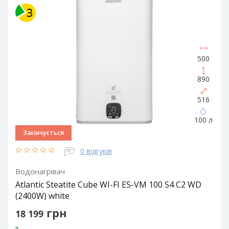
Циліндрична
500
890
516
100 л
Закінчується
0 відгуків
Водонагрівач
Atlantic Steatite Cube WI-FI ES-VM 100 S4 C2 WD
(2400W) white
грн
18 199