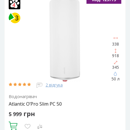
Мокрий
Потужність ТЕНа, Вт:
2000
Тип водонагрівача:
Електричний накопичувальний
Форма водонагрівача:
Slim (Вузька) / Циліндрична
338
918
345
50 л
2 відгука
Водонагрівач
Atlantic O’Pro Slim PC 50
грн
5 999
Купити