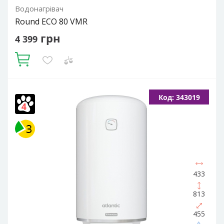
Водонагрівач
Round ECO 80 VMR
грн
4 399
Купити
Об'єм, літрів:
80
Встановлення:
Вертикальне
Тип ТЕНа:
Код: 343019
Мокрий
Потужність ТЕНа, Вт:
1200
Тип водонагрівача:
Електричний накопичувальний
Форма водонагрівача:
Циліндрична
433
813
455