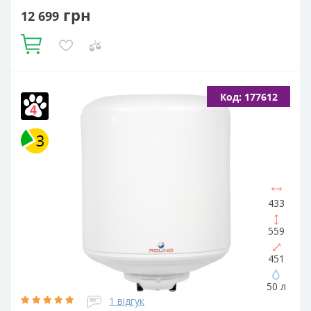
грн
12 699
Купити
Об'єм, літрів:
50
Встановлення:
Вертикальне
Тип ТЕНа:
Код: 177612
Сухий
Потужність ТЕНа, Вт:
1800
Тип водонагрівача:
Електричний накопичувальний
Форма водонагрівача:
Циліндрична
433
559
451
50 л
1 відгук