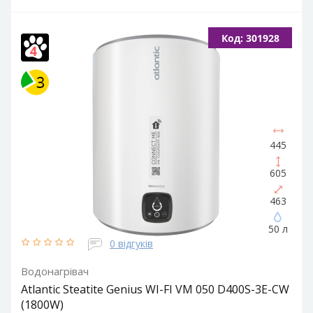
Об'єм, літрів:
100
Встановлення:
Вертикальне
Тип ТЕНа:
Код: 301928
Мокрий
Потужність ТЕНа, Вт:
1500
Тип водонагрівача:
Електричний накопичувальний
Форма водонагрівача:
Циліндрична
445
605
463
50 л
0 відгуків
Водонагрівач
Atlantic Steatite Genius WI-FI VM 050 D400S-3E-CW
(1800W)