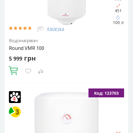
451
100 л
4 відгука
Водонагрівач
Round VMR 100
грн
5 999
Купити
Об'єм, літрів:
100
Встановлення:
Вертикальне
Тип ТЕНа:
Код: 123703
Мокрий
Потужність ТЕНа, Вт:
1500
Тип водонагрівача:
Електричний накопичувальний
Форма водонагрівача:
Циліндрична