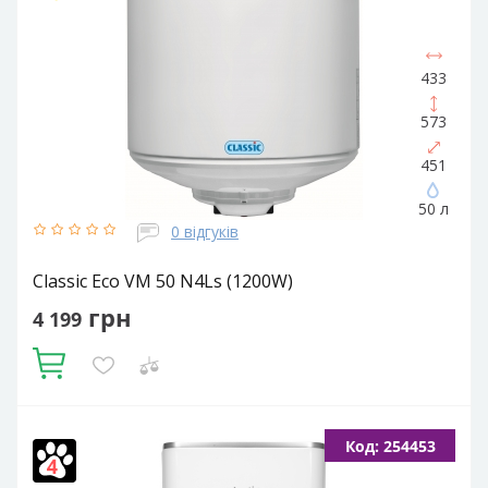
433
573
451
50 л
0 відгуків
Classic Eco VM 50 N4Ls (1200W)
грн
4 199
Купити
Об'єм, літрів:
50
Встановлення:
Вертикальне
Тип ТЕНа:
Код: 254453
Мокрий
Потужність ТЕНа, Вт:
1200
Тип водонагрівача:
Електричний накопичувальний
Форма водонагрівача: