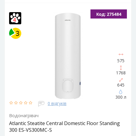
Об'єм, літрів:
15
Встановлення:
Вертикальне
Тип ТЕНа:
Код: 275484
Мокрий
Потужність ТЕНа, Вт:
2000
Тип водонагрівача:
Електричний накопичувальний
Форма водонагрівача:
Slim (Вузька) / Циліндрична
575
1768
645
300 л
0 відгуків
Водонагрівач
Atlantic Steatite Central Domestic Floor Standing
300 ES-VS300MC-S