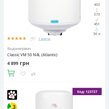
433
573
451
50 л
1 відгук
Водонагрівач
Classic VM 50 N4L (Atlantic)
грн
4 899
Купити
Об'єм, літрів:
50
Встановлення:
Вертикальне
Тип ТЕНа:
Код: 123727
Мокрий
Потужність ТЕНа, Вт:
1500
Тип водонагрівача:
Електричний накопичувальний
Форма водонагрівача:
Циліндрична