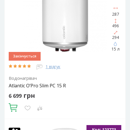
287
496
294
15 л
Закінчується
1 відгук
Водонагрівач
Atlantic O’Pro Slim PC 15 R
грн
6 699
Купити
Об'єм, літрів:
15
Встановлення:
Вертикальне
Тип ТЕНа:
Код: 123773