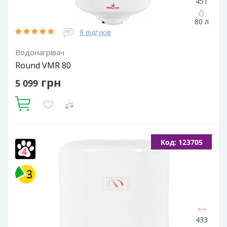
451
80 л
8 відгуків
Водонагрівач
Round VMR 80
грн
5 099
Купити
Об'єм, літрів:
80
Встановлення:
Вертикальне
Тип ТЕНа:
Код: 123705
Мокрий
Потужність ТЕНа, Вт:
1500
Тип водонагрівача:
Електричний накопичувальний
Форма водонагрівача:
Циліндрична
433