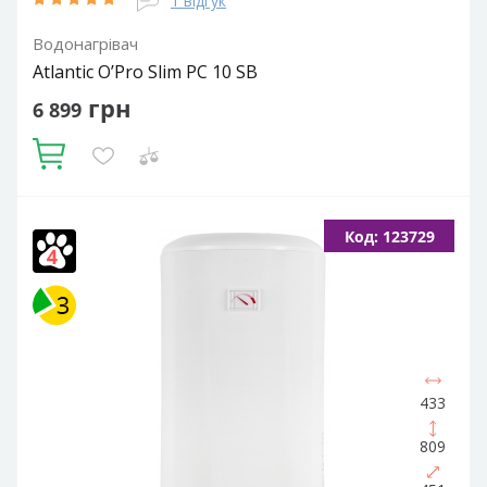
1 відгук
Водонагрівач
Atlantic O’Pro Slim PC 10 SB
грн
6 899
Купити
Об'єм, літрів:
10
Встановлення:
Вертикальне
Тип ТЕНа:
Код: 123729
Мокрий
Потужність ТЕНа, Вт:
2000
Тип водонагрівача:
Електричний накопичувальний
Форма водонагрівача:
Slim (Вузька) / Циліндрична
433
809