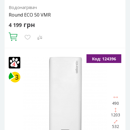
Водонагрівач
Round ECO 50 VMR
грн
4 199
Купити
Об'єм, літрів:
50
Встановлення:
Вертикальне
Тип ТЕНа:
Код: 124396
Мокрий
Потужність ТЕНа, Вт:
1200
Тип водонагрівача:
Електричний накопичувальний
Форма водонагрівача:
Циліндрична
490
1203
532