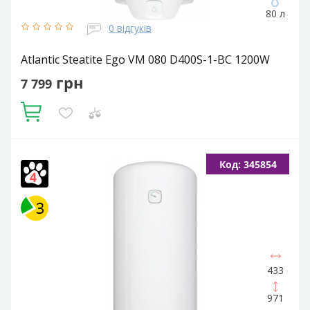
80 л
0 відгуків
Atlantic Steatite Ego VM 080 D400S-1-BC 1200W
грн
7 799
Купити
Кількість ТЕНів, шт:
1
Подача води:
Напірний
Об'єм,
Код: 345854
літрів:
80
Фактичний об'єм:
75
Встановлення:
Вертикальне
Тип ТЕНа:
Сухий
433
971