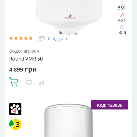
559
451
50 л
8 відгуків
Водонагрівач
Round VMR 50
грн
4 899
Купити
Об'єм, літрів:
50
Встановлення:
Вертикальне
Тип ТЕНа:
Код: 123835
Мокрий
Потужність ТЕНа, Вт:
1500
Тип водонагрівача:
Електричний накопичувальний
Форма водонагрівача:
Циліндрична