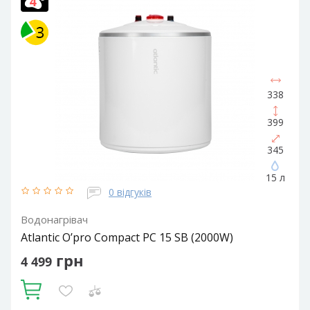
Електричний накопичувальний
Форма водонагрівача:
Slim (Вузька) / Циліндрична
338
399
345
15 л
0 відгуків
Водонагрівач
Atlantic O’pro Compact PC 15 SB (2000W)
грн
4 499
Купити