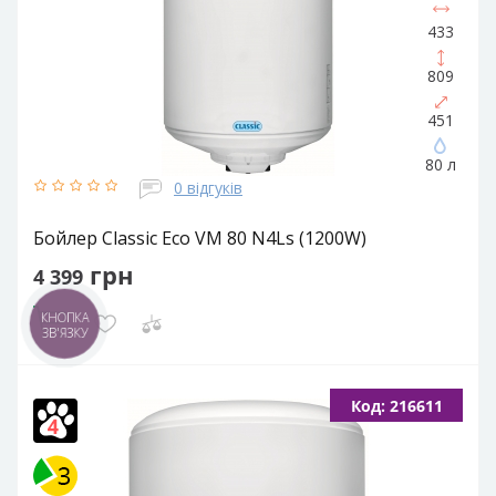
433
809
451
80 л
0 відгуків
Бойлер Classic Eco VM 80 N4Ls (1200W)
грн
4 399
КНОПКА
Купити
ЗВ'ЯЗКУ
Об'єм, літрів:
80
Встановлення:
Вертикальне
Тип ТЕНа:
Код: 216611
Мокрий
Потужність ТЕНа, Вт:
1200
Тип водонагрівача:
Електричний накопичувальний
Форма водонагрівача:
Циліндрична