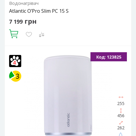
Водонагрівач
Atlantic O’Pro Slim PC 15 S
грн
7 199
Купити
Об'єм, літрів:
15
Встановлення:
Вертикальне
Тип ТЕНа:
Код: 123825
Мокрий
Потужність ТЕНа, Вт:
2000
Тип водонагрівача:
Електричний накопичувальний
Форма водонагрівача:
Slim (Вузька) / Циліндрична
255
456
262