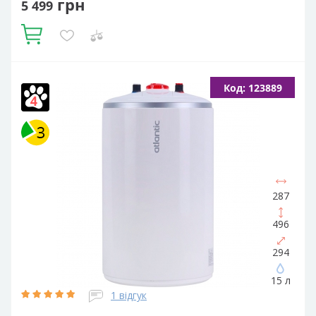
грн
5 499
Купити
Об'єм, літрів:
30
Встановлення:
Вертикальне
Тип ТЕНа:
Код: 123889
Мокрий
Потужність ТЕНа, Вт:
2000
Тип водонагрівача:
Електричний накопичувальний
Форма водонагрівача:
Slim (Вузька) / Циліндрична
287
496
294
15 л
1 відгук