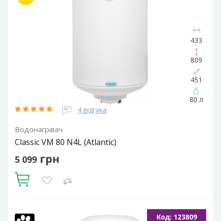
433
809
451
80 л
4 відгука
Водонагрівач
Classic VM 80 N4L (Atlantic)
грн
5 099
Купити
Об'єм, літрів:
80
Встановлення:
Вертикальне
Тип ТЕНа:
Код: 123809
Мокрий
Потужність ТЕНа, Вт:
1500
Тип водонагрівача: