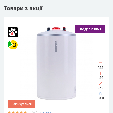
Товари з акції
Код: 123863
255
456
262
10 л
Закінчується