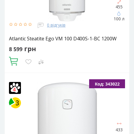
455
100 л
0 відгуків
Atlantic Steatite Ego VM 100 D400S-1-BC 1200W
грн
8 599
Купити
Кількість ТЕНів, шт:
1
Подача води:
Напірний
Об'єм,
Код: 343022
літрів:
100
Фактичний об'єм:
94.1
Встановлення:
Вертикальне
Тип ТЕНа:
Сухий
433