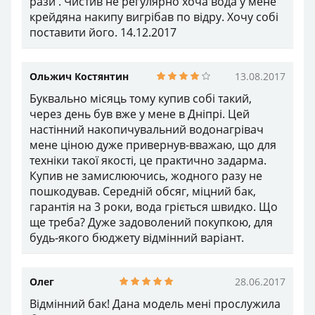
накопичувальний водонагрівач мене ціною дуже
привернув-вважаю, що для техніки такої якості,
це практично задарма. Купив не замислюючись,
жодного разу не пошкодував. Середній обсяг,
міцний бак, гарантія на 3 роки, вода гріється
швидко. Що ще треба? Дуже задоволений
покупкою, для будь-якого бюджету відмінний
варіант.
Олег
28.06.2017
Відмінний бак! Дана модель мені прослужила
більше 5 років, та потік але при такій низькій
ціні( а я його купував за ціною ще до 1000 грн. я
вважаю, що він себе окупив, новий вже
привезли спасибі!! Поставив на те ж місце, що і
попередній бак, з кріпленням все зійшлося,
сподіваюся, що і цей мені прослужить стільки ж.
П. С. до речі сервісне обслуговування замовляв
в даному магазині і проходив кожен рік, згідно