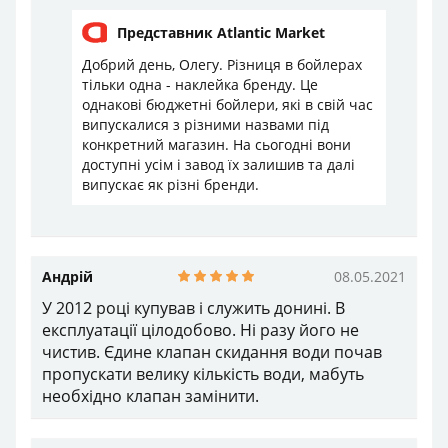
доступні усім і завод їх залишив та далі
випускає як різні бренди.
Андрій
08.05.2021
У 2012 році купував і служить донині. В
експлуатації цілодобово. Ні разу його не чистив.
Єдине клапан скидання води почав пропускати
велику кількість води, мабуть необхідно клапан
замінити.
Марія
23.09.2020
Прийом замовлення і доставка зробленні
швидко. Водонагрівач хороший. Попередній
такий же пропрацював 6 років.