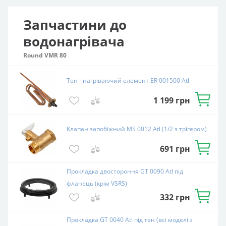
Тен - нагріваючий елемент ER 001500 Atl
1 199
грн
Клапан запобіжний MS 0012 Atl (1/2 з трігером)
691
грн
Прокладка двостороння GT 0090 Atl під фланець
(крім VSRS)
332
грн
Прокладка GT 0040 Atl під тен (всі моделі з
мідним теном)
86
грн
Фланець GT 00118E Atl