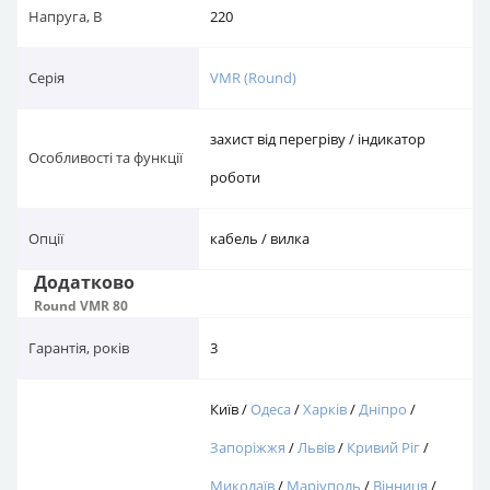
захист від перегріву / індикатор
Особливості та функції
роботи
Опції
кабель / вилка
Додатково
Round VMR 80
Гарантія, років
3
Київ /
Одеса
/
Харків
/
Дніпро
/
Запоріжжя
/
Львів
/
Кривий Ріг
/
Миколаїв
/
Маріуполь
/
Вінниця
/
Доставка в міста
Херсон
/
Чернігів
/
Полтава
/
Черкаси
/
Хмельницький
/
Чернівці
/
Житомир