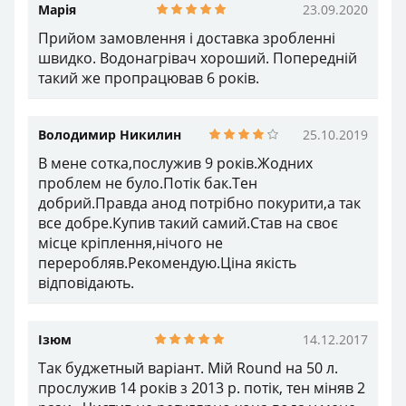
Володимир Никилин
25.10.2019
В мене сотка,послужив 9 років.Жодних проблем
не було.Потік бак.Тен добрий.Правда анод
потрібно покурити,а так все добре.Купив такий
самий.Став на своє місце кріплення,нічого не
переробляв.Рекомендую.Ціна якість
відповідають.
Ізюм
14.12.2017
Так буджетный варіант. Мій Round на 50 л.
прослужив 14 років з 2013 р. потік, тен міняв 2
рази . Чистив не регулярно хоча вода у мене
крейдяна накипу вигрібав по відру. Хочу собі
поставити його. 14.12.2017
Ольжич Костянтин
13.08.2017
Буквально місяць тому купив собі такий, через
день був вже у мене в Дніпрі. Цей настінний