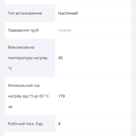
Тип вcтановлення
Настінний
Підведення труб
Нижнє
Максимальна
65
температура нагріву, °С
Мінімальний час
нагріву від 15 до 65 °С,
179
хв
Робочий тиск, бар
8
Напруга, В
220
Серія
VMR (Round)