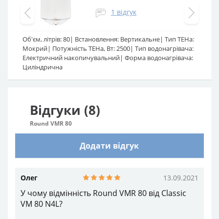
Відгуки (8)
Round VMR 80
Додати відгук
Олег
13.09.2021
У чому відмінність Round VMR 80 від Classic VM
80 N4L?
Представник Atlantic Market
Добрий день, Олегу. Різниця в бойлерах
тільки одна - наклейка бренду. Це однакові
бюджетні бойлери, які в свій час
випускалися з різними назвами під
конкретний магазин. На сьогодні вони