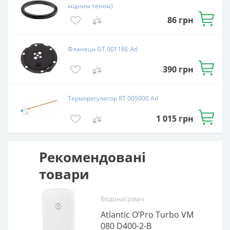
390
грн
Терморегулятор RT 005000 Atl
1 015
грн
Рекомендовані товари
Водонагрівач
Atlantic O’Pro Turbo VM 080
D400-2-B
1 відгук
Об'єм, літрів:
80
Встановлення:
Вертикальне
Тип ТЕНа:
Об
Мокрий
Потужність ТЕНа, Вт:
2500
Тип водонагрівача:
Ве
Електричний накопичувальний
Форма водонагрівача:
15
Циліндрична