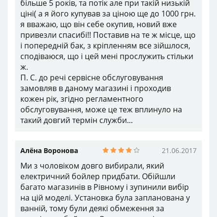
регламентного обслуговування, може це теж
вплинуло на такий довгий термін служби...
Алёна Воронова
21.06.2017
Ми з чоловіком довго вибирали, який
електричний бойлер придбати. Обійшли багато
магазинів в Рівному і зупинили вибір на цій
моделі. Установка була запланована у ванній,
тому були деякі обмеження за розмірами
бойлера. Замовити вирішили, звичайно, зі
складу. Так дешевше і зручніше. Служба
доставки у цьому магазині добре працює. Наш
бойлер був привезений швидко та в зручний для
нас час. Користуємося з задоволенням. Не
скажу, що багато електроенергії споживає, що
знову ж таки є перевагою. Я порахувала і
зрозуміла, що гаряча вода дешевше з бойлера,
ніж з крана.