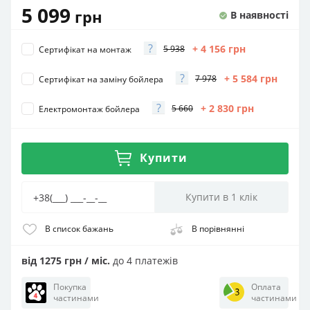
5 099
грн
В наявності
?
+ 4 156
грн
5 938
Сертифікат на монтаж
?
+ 5 584
грн
7 978
Сертифікат на заміну бойлера
?
+ 2 830
грн
5 660
Електромонтаж бойлера
Купити
В список бажань
В порівнянні
від 1275 грн / міс.
до 4 платежів
Покупка
Оплата
частинами
частинами