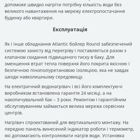
електропостачання будинку або квартири.
Експлуатація
Як і інше обладнання Atlantic бойлер Round забезпечений
системою захисту від перегріву і поставляється разом з
клапаном скидання підвищеного тиску в баку. Для зменшення
втрат тепла поверхня його покрита якісною і безпечною
пінополіуретановою ізоляцією, яка не завдає шкоди
навколишньому середовищу.
На електричний водонагрівач і всі його комплектуючі
виробником встановлена гарантія 24 місяці, а на
накопичувальний бак – 3 роки. Ремонтом і гарантійним
обслуговуванням займається велика мережа сервісних
центрів.
Нагрівач спроектований для вертикального монтажу. На
передню панель винесений індикатор роботи і термометр, які
допомагають контролювати нагрів води. Установка потрібної
температури відбувається за допомогою терморегулятора під
захисною кришкою.