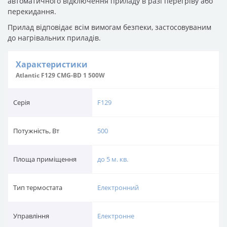
автоматичного відключення приладу в разі перегріву або
перекидання.
Прилад відповідає всім вимогам безпеки, застосовуваним
до нагрівальних приладів.
Характеристики
Atlantic F129 CMG-BD 1 500W
Серія
F129
Потужність, Вт
500
Площа приміщення
до 5 м. кв.
Тип термостата
Електронний
Управління
Електронне