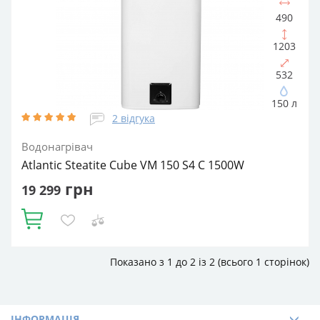
490
1203
532
150 л
2 відгука
Водонагрівач
Atlantic Steatite Cube VM 150 S4 C 1500W
грн
19 299
Купити
Показано з 1 до 2 із 2 (всього 1 сторінок)
Об'єм, літрів:
150
Встановлення:
Вертикальне
Тип ТЕНа:
Сухий
Потужність ТЕНа, Вт:
1500
Тип водонагрівача:
Електричний накопичувальний
Форма водонагрівача:
Прямокутна
ІНФОРМАЦІЯ