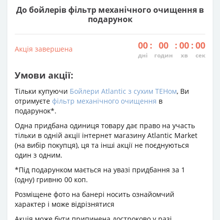
До бойлерів фільтр механічного очищення в
подарунок
00
:
00
:
00
:
00
Акція завершена
дні
годин
хв
сек
Умови акції:
Тільки купуючи
Бойлери Atlantic з сухим ТЕНом
, Ви
отримуєте
фільтр механічного очищення
в
подарунок*.
Одна придбана одиниця товару дає право на участь
тільки в одній акції інтернет магазину Atlantic Market
(на вибір покупця), ця та інші акції не поєднуються
один з одним.
*Під подарунком мається на увазі придбання за 1
(одну) гривню 00 коп.
Розміщене фото на банері носить ознайомчий
характер і може відрізнятися
Акція може бути припинена достроково у разі