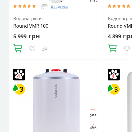
100 л
4 відгука
Водонагрівач
Водонагрі
Round VMR 100
Round VM
грн
гр
5 999
4 899
Купити
Купити
Об'єм, літрів:
100
Встановлення:
Об'єм, літрів
Вертикальне
Тип ТЕНа:
Мокрий
Вертикальн
Потужність ТЕНа, Вт:
1500
Тип
Потужність 
водонагрівача:
Електричний
водонагріва
накопичувальний
Форма водонагрівача:
накопичува
Циліндрична
Циліндричн
255
456