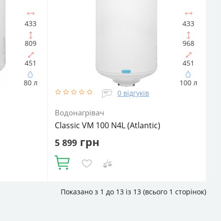
водонагрівача:
Електричний
агрівача:
накопичувальний
Форма водонагрівача:
Slim (Вузька) / Циліндрична
433
433
809
968
451
451
80 л
100 л
0 відгуків
Водонагрівач
Classic VM 100 N4L (Atlantic)
грн
5 899
Купити
Показано з 1 до 13 із 13 (всього 1 сторінок)