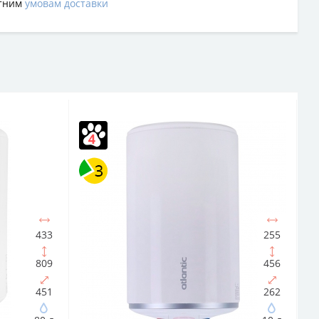
ртним
умовам доставки
433
255
809
456
451
262