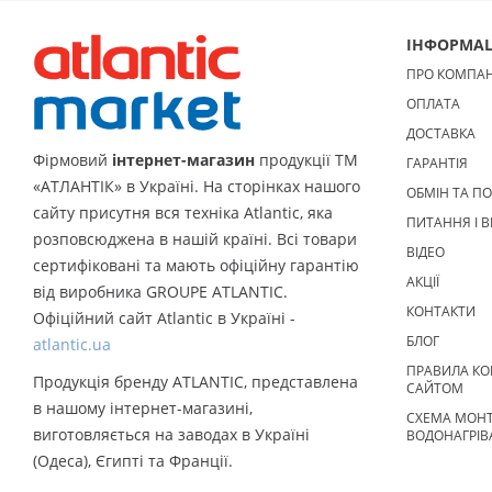
Об'єм, літрів:
50
Встановлення:
Об'єм, літрів
Вертикальне
Тип ТЕНа:
Мокрий
Вертикальн
ІНФОРМАЦ
Потужність ТЕНа, Вт:
2000
Тип
Потужність 
ПРО КОМПА
водонагрівача:
Електричний
водонагріва
накопичувальний
Форма водонагрівача:
накопичува
ОПЛАТА
Slim (Вузька) / Циліндрична
Циліндричн
ДОСТАВКА
Фірмовий
інтернет-магазин
продукції ТМ
ГАРАНТІЯ
«АТЛАНТІК» в Україні. На сторінках нашого
ОБМІН ТА П
сайту присутня вся техніка Atlantic, яка
ПИТАННЯ І В
розповсюджена в нашій країні. Всі товари
ВІДЕО
сертифіковані та мають офіційну гарантію
АКЦІЇ
від виробника GROUPE ATLANTIC.
КОНТАКТИ
Офіційний сайт Atlantic в Україні -
БЛОГ
atlantic.ua
ПРАВИЛА КО
Продукція бренду ATLANTIC, представлена
САЙТОМ
в нашому інтернет-магазині,
СХЕМА МОН
виготовляється на заводах в Україні
ВОДОНАГРІВ
(Одеса), Єгипті та Франції.