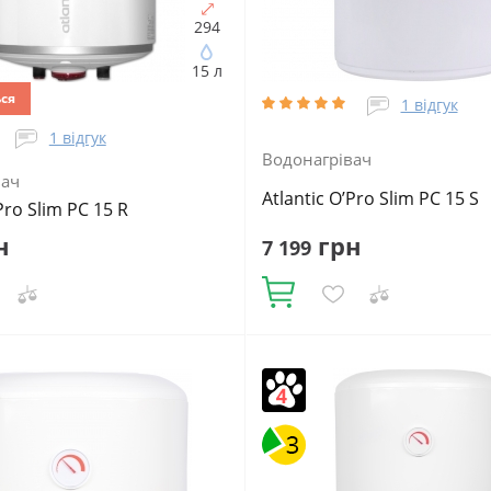
294
15 л
ься
1 відгук
1 відгук
Водонагрівач
вач
Atlantic O’Pro Slim PC 15 S
Pro Slim PC 15 R
н
грн
7 199
Купити
:
15
Встановлення:
Об'єм, літрів:
15
Встановлення:
е
Тип ТЕНа:
Мокрий
Вертикальне
Тип ТЕНа:
Мокри
ТЕНа, Вт:
2000
Тип
Потужність ТЕНа, Вт:
2000
Тип