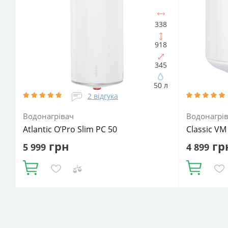
водонагрівача:
Електричний
водонагріва
накопичувальний
Форма водонагрівача:
накопичува
Slim (Вузька) / Циліндрична
Slim (Вузьк
338
918
345
50 л
2 відгука
Водонагрівач
Водонагрі
Atlantic O’Pro Slim PC 50
Classic VM 
грн
гр
5 999
4 899
Купити
Купити