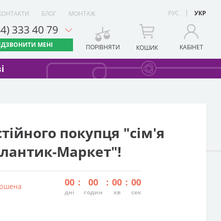
РУС
УКР
КОНТАКТИ
БЛОГ
МОНТАЖ
44) 333 40 79
ЕДЗВОНИТИ МЕНІ
ПОРІВНЯТИ
КАБІНЕТ
КОШИК
і
тійного покупця "сім'я
лантик-Маркет"!
00
:
00
:
00
:
00
ершена
дні
годин
хв
сек