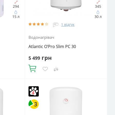
294
345
15 л
30 л
1 відгук
Водонагрівач
Atlantic O’Pro Slim PC 30
грн
5 499
Купити
Об'єм, літрів:
30
Встановлення:
й
Вертикальне
Тип ТЕНа:
Мокрий
Потужність ТЕНа, Вт:
2000
Тип