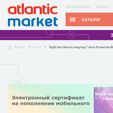
ПРО КОМПАНІЮ
ОПЛАТА
КАТАЛОГ
Atlantic
Акції
Клуб постійного покупця "сім'я Атлантик-М