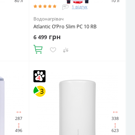
80 л
10 л
1 відгук
Водонагрівач
Atlantic O’Pro Slim PC 10 RB
грн
6 499
Купити
Об'єм, літрів:
10
Встановлення:
й
Вертикальне
Тип ТЕНа:
Мокрий
Потужність ТЕНа, Вт:
1600
Тип
водонагрівача:
Електричний
агрівача:
накопичувальний
Форма водонагрівача:
Slim (Вузька) / Циліндрична
287
338
496
623