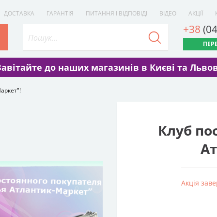
ДОСТАВКА
ГАРАНТІЯ
ПИТАННЯ І ВІДПОВІДІ
ВІДЕО
АКЦІЇ
+38
(0
ПЕР
Завітайте до наших магазинів в Києві та Львов
аркет"!
Клуб пос
Ат
Акція зав