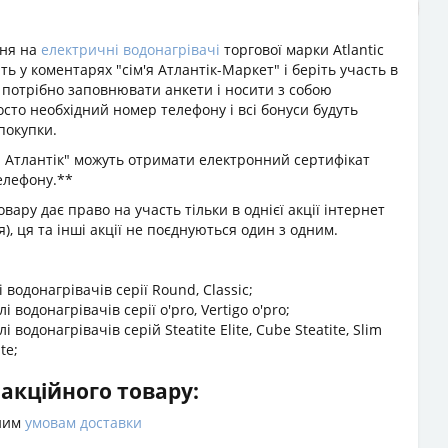
ння на
електричні водонагрівачі
торгової марки Atlantic
ть у коментарях "сім'я Атлантік-Маркет" і беріть участь в
е потрібно заповнювати анкети і носити з собою
осто необхідний номер телефону і всі бонуси будуть
покупки.
'я Атлантік" можуть отримати електронний сертифікат
елефону.**
ару дає право на участь тільки в однієї акції інтернет
), ця та інші акції не поєднуються один з одним.
лі водонагрівачів серії Round, Classic;
лі водонагрівачів серії o'pro, Vertigo o'pro;
лі водонагрівачів серій Steatite Elite, Cube Steatite, Slim
te;
акційного товару:
тним
умовам доставки