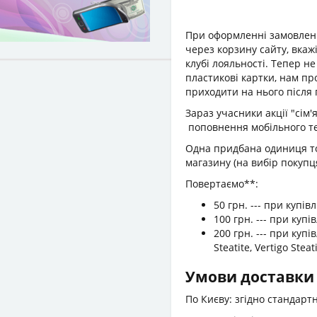
При оформленні замовле
через корзину сайту, вкажі
клубі лояльності. Тепер н
пластикові картки, нам пр
приходити на нього після 
Зараз учасники акції "сім
поповнення мобільного т
Одна придбана одиниця тов
магазину (на вибір покупця
Повертаємо**:
50 грн. --- при купів
100 грн. --- при купів
200 грн. --- при купів
Steatite, Vertigo Steati
Умови доставки 
По Києву: згідно стандар