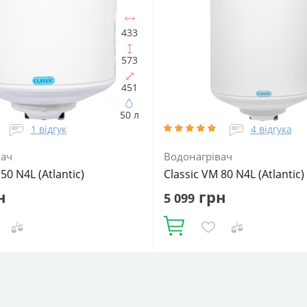
ча:
Електричний
водонагрівача:
Електричний
льний
Форма водонагрівача:
накопичувальний
Форма водон
а) / Циліндрична
Slim (Вузька) / Циліндрична
433
573
451
50 л
1 відгук
4 відгука
вач
Водонагрівач
50 N4L (Atlantic)
Classic VM 80 N4L (Atlantic)
н
грн
5 099
Купити