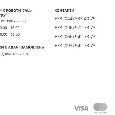
Об'єм, літрів:
100
Встановлення:
й
Вертикальне
Тип ТЕНа:
Мокрий
ІК РОБОТИ CALL-
КОНТАКТИ
Потужність ТЕНа, Вт:
1500
Тип
ТРУ
+38 (044) 333 40 79
водонагрівача:
Електричний
 Пт:
9:00 - 20:00
агрівача:
накопичувальний
Форма водонагрівача:
+38 (096) 972 73 73
0:00 - 16:00
Циліндрична
0:00 - 16:00
+38 (066) 942 73 73
+38 (093) 942 73 73
КИ ВИДАЧІ ЗАМОВЛЕНЬ
 ЗДОЛБУНІВСЬКА 7Г