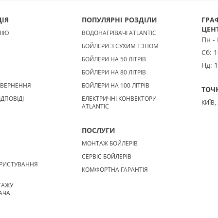
:
50
Встановлення:
Об'єм, літрів:
80
Встановлення:
е
Тип ТЕНа:
Мокрий
Вертикальне
Тип ТЕНа:
Мокри
ІЯ
ПОПУЛЯРНІ РОЗДІЛИ
ГРАФ
ТЕНа, Вт:
1500
Тип
Потужність ТЕНа, Вт:
1500
Тип
ЦЕН
НІЮ
ВОДОНАГРІВАЧІ ATLANTIC
ча:
Електричний
водонагрівача:
Електричний
Пн -
льний
Форма водонагрівача:
накопичувальний
Форма водон
БОЙЛЕРИ З СУХИМ ТЭНОМ
Сб:
1
а
Циліндрична
БОЙЛЕРИ НА 50 ЛІТРІВ
Нд:
1
БОЙЛЕРИ НА 80 ЛІТРІВ
ОВЕРНЕННЯ
БОЙЛЕРИ НА 100 ЛІТРІВ
ТОЧ
ІДПОВІДІ
ЕЛЕКТРИЧНІ КОНВЕКТОРИ
КИЇВ,
ATLANTIC
ПОСЛУГИ
МОНТАЖ БОЙЛЕРІВ
СЕРВІС БОЙЛЕРІВ
РИСТУВАННЯ
КОМФОРТНА ГАРАНТІЯ
ТАЖУ
АЧА