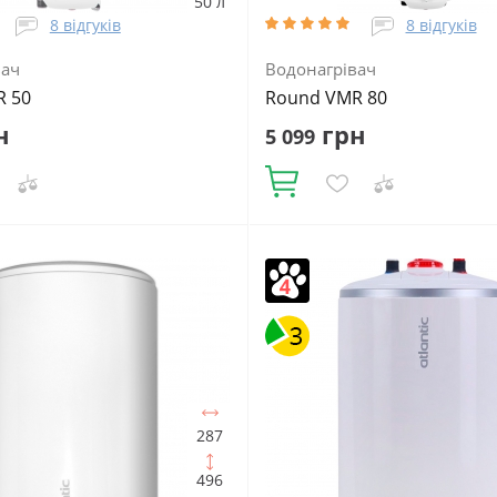
50 л
8 відгуків
8 відгуків
вач
Водонагрівач
R 50
Round VMR 80
н
грн
5 099
Купити
:
50
Встановлення:
Об'єм, літрів:
80
Встановлення:
е
Тип ТЕНа:
Мокрий
Вертикальне
Тип ТЕНа:
Мокри
ТЕНа, Вт:
1500
Тип
Потужність ТЕНа, Вт:
1500
Тип
ча:
Електричний
водонагрівача:
Електричний
льний
Форма водонагрівача:
накопичувальний
Форма водон
а
Циліндрична
287
496