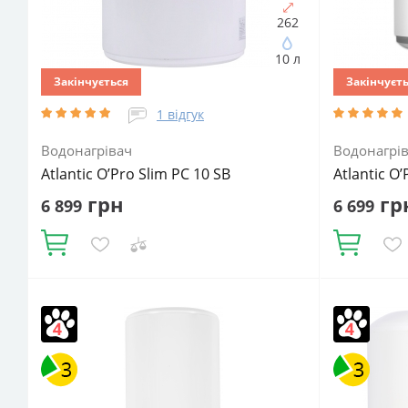
262
10 л
Закінчується
Закінчуєт
1 відгук
Водонагрівач
Водонагрі
Atlantic O’Pro Slim PC 10 SB
Atlantic O’
грн
гр
6 899
6 699
Купити
Купити
Об'єм, літрів:
10
Встановлення:
Об'єм, літрів
Вертикальне
Тип ТЕНа:
Мокрий
Вертикальн
Потужність ТЕНа, Вт:
2000
Тип
Потужність 