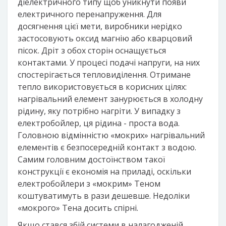
діелектричного типу щоб уникнути появи
електричного перенапруження. Для
досягнення цієї мети, виробники нерідко
застосовують оксид магнію або кварцовий
пісок. Дріт з обох сторін оснащується
контактами. У процесі подачі напруги, на них
спостерігається тепловиділення. Отримане
тепло використовується в корисних цілях:
нагрівальний елемент занурюється в холодну
рідину, яку потрібно нагріти. У випадку з
електробойлер, ця рідина - проста вода.
Головною відмінністю «мокрих» нагрівальний
елементів є безпосередній контакт з водою.
Самим головним достоїнством такої
конструкції є економія на приладі, оскільки
електробойлери з «мокрим» Теном
коштуватимуть в рази дешевше. Недоліки
«мокрого» Тена досить спірні.
Якщо стався збій системи в налагодженій