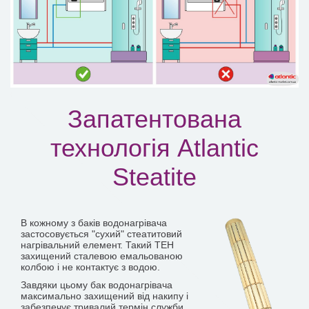
Запатентована
технологія Atlantic
Steatite
В кожному з баків водонагрівача
застосовується "сухий" стеатитовий
нагрівальний елемент. Такий ТЕН
захищений сталевою емальованою
колбою і не контактує з водою.
Завдяки цьому бак водонагрівача
максимально захищений від накипу і
забезпечує тривалий термін служби