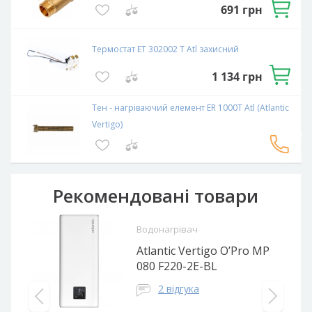
691
грн
Термостат ET 302002 T Atl захисний
1 134
грн
Тен - нагріваючий елемент ER 1000T Atl (Atlantic
Vertigo)
Зв`язатися
з
експерто
Рекомендовані товари
Водонагрівач
Atlantic Vertigo O’Pro MP
080 F220-2E-BL
2 відгука