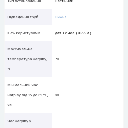
Тип вcтановлення
Настінний
Підведення труб
Нижнє
К-ть користувачів
для 3 х чол. (70-99 л.)
Максимальна
температура нагріву,
70
°С
Мінімальний час
нагріву від 15 до 65 °С,
98
хв
Час нагріву у