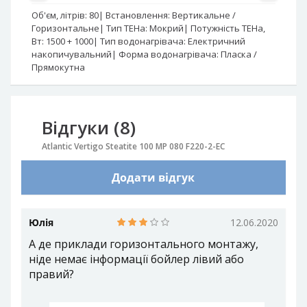
Об'єм, літрів:
80
Встановлення:
Вертикальне /
Об
Горизонтальне
Тип ТЕНа:
Мокрий
Потужність ТЕНа,
ТЕ
Вт:
1500 + 1000
Тип водонагрівача:
Електричний
во
накопичувальний
Форма водонагрівача:
Пласка /
Фо
Прямокутна
Відгуки (8)
Atlantic Vertigo Steatite 100 MP 080 F220-2-EC
Додати відгук
Юлія
12.06.2020
А де приклади горизонтального монтажу,
ніде немає інформації бойлер лівий або
правий?