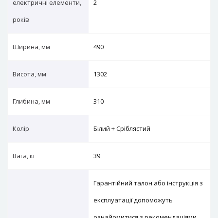
електричні елементи,
2
років
Ширина, мм
490
Висота, мм
1302
Глибина, мм
310
Колір
Білий + Сріблястий
Вага, кг
39
Гарантійний талон або інструкція з
експлуатації допоможуть
ознайомитися з рекомендаціями