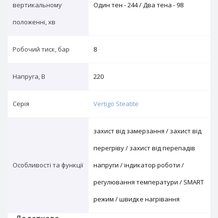
вертикальному
Один тен - 244 / Два тена - 98
положенні, хв
Робочий тиск, бар
8
Напруга, В
220
Серія
Vertigo Steatite
захист від замерзання / захист від
перегріву / захист від перепадів
Особливості та функції
напруги / індикатор роботи /
регулювання температури / SMART
режим / швидке нагрівання