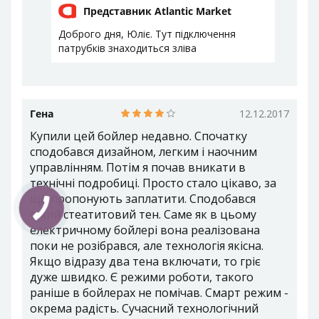
Представник Atlantic Market
Доброго дня, Юліє. Тут підключення
патрубків знаходиться зліва
Гена
12.12.2017
Купили цей бойлер недавно. Спочатку
сподобався дизайном, легким і наочним
управлінням. Потім я почав вникати в
технічні подробиці. Просто стало цікаво, за
що пропонують заплатити. Сподобався
сухий стеатитовий тен. Саме як в цьому
електричному бойлері вона реалізована
поки не розібрався, але технологія якісна.
Якщо відразу два тена включати, то гріє
дуже швидко. Є режими роботи, такого
раніше в бойлерах не помічав. Смарт режим -
окрема радість. Сучасний технологічний