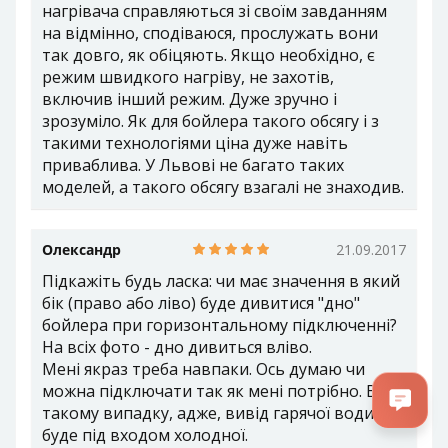
нагрівача справляються зі своїм завданням
на відмінно, сподіваюся, прослужать вони
так довго, як обіцяють. Якщо необхідно, є
режим швидкого нагріву, не захотів,
включив інший режим. Дуже зручно і
зрозуміло. Як для бойлера такого обсягу і з
такими технологіями ціна дуже навіть
приваблива. У Львові не багато таких
моделей, а такого обсягу взагалі не знаходив.
Олександр
21.09.2017
Підкажіть будь ласка: чи має значення в який
бік (право або ліво) буде дивитися "дно"
бойлера при горизонтальному підключенні?
На всіх фото - дно дивиться вліво.
Мені якраз треба навпаки. Ось думаю чи
можна підключати так як мені потрібно. В
такому випадку, адже, вивід гарячої води
буде під входом холодної.