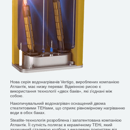
Нова серія водонагрівачів Vertigo, вироблених компанією
Атлантік, має низку переваг. Відмінною рисою є
використання технології «двох баків», які з'єднані між
собою.
Накопичувальний водонагрівач оснащений двома
стеатитовими ТЕНами, що сприяє рівномірному нагріванню
води в обох баках.
Steatite-технологія розроблена і запатентована компанією
Атлантік. Її сутність полягає в керамічному ТЕНі, який
захищений сталевою колбою з емалевим покриттям від