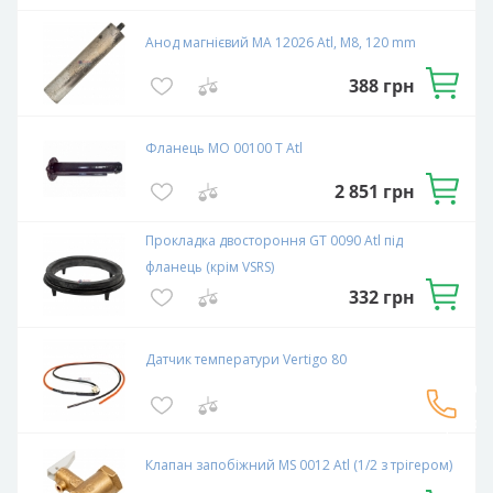
Анод магнієвий МА 12026 Atl, М8, 120 mm
388
грн
Фланець МО 00100 Т Atl
2 851
грн
Прокладка двостороння GT 0090 Atl під
фланець (крім VSRS)
332
грн
Датчик температури Vertigo 80
Зв`язатися
з
експерто
Клапан запобіжний MS 0012 Atl (1/2 з трігером)