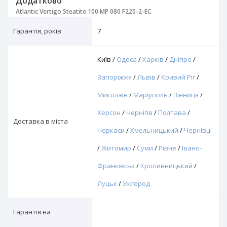
Додатково
Atlantic Vertigo Steatite 100 MP 080 F220-2-EC
Гарантія, років
7
Київ /
Одеса
/
Харків
/
Дніпро
/
Запоріжжя
/
Львів
/
Кривий Ріг
/
Миколаїв
/
Маріуполь
/
Вінниця
/
Херсон
/
Чернігів
/
Полтава
/
Доставка в міста
Черкаси
/
Хмельницький
/
Чернівці
/
Житомир
/
Суми
/
Рівне
/
Івано-
Франківськ
/
Кропивницький
/
Луцьк
/
Ужгород
Гарантія на