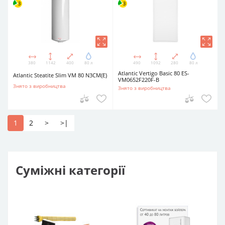
380
1142
400
80 л
490
1092
280
80 л
Atlantic Vertigo Basic 80 ES-
Atlantic Steatite Slim VM 80 N3CM(E)
VM0652F220F-B
Знято з виробництва
Знято з виробництва
1
2
>
>|
Суміжні категорії