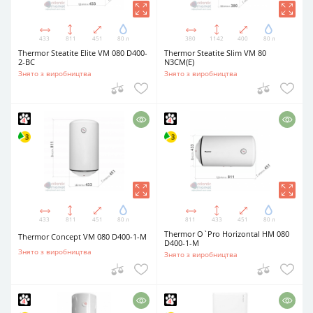
433
811
451
80 л
380
1142
400
80 л
Thermor Steatite Elite VM 080 D400-
Thermor Steatite Slim VM 80
2-BC
N3CM(E)
Знято з виробництва
Знято з виробництва
433
811
451
80 л
811
433
451
80 л
Thermor O`Pro Horizontal HM 080
Thermor Concept VM 080 D400-1-M
D400-1-M
Знято з виробництва
Знято з виробництва