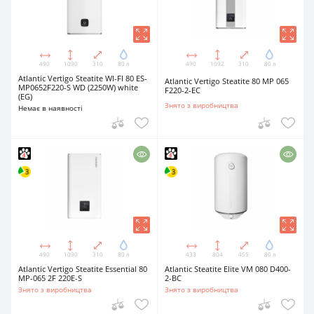
490
1090
310
80 л
490
1092
310
80 л
Atlantic Vertigo Steatite WI-FI 80 ES-
Atlantic Vertigo Steatite 80 MP 065
MP0652F220-S WD (2250W) white
F220-2-EC
(EG)
Знято з виробництва
Немає в наявності
490
1090
310
80 л
433
804
455
80 л
Atlantic Vertigo Steatite Essential 80
Atlantic Steatite Elite VM 080 D400-
MP-065 2F 220E-S
2-BC
Знято з виробництва
Знято з виробництва