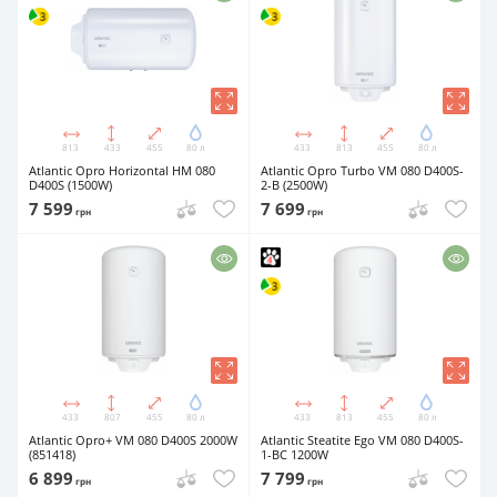
813
433
455
80 л
433
813
455
80 л
Atlantic Opro Horizontal HM 080
Atlantic Opro Turbo VM 080 D400S-
D400S (1500W)
2-B (2500W)
7 599
7 699
грн
грн
433
807
455
80 л
433
813
455
80 л
Atlantic Opro+ VM 080 D400S 2000W
Atlantic Steatite Ego VM 080 D400S-
(851418)
1-BC 1200W
6 899
7 799
грн
грн