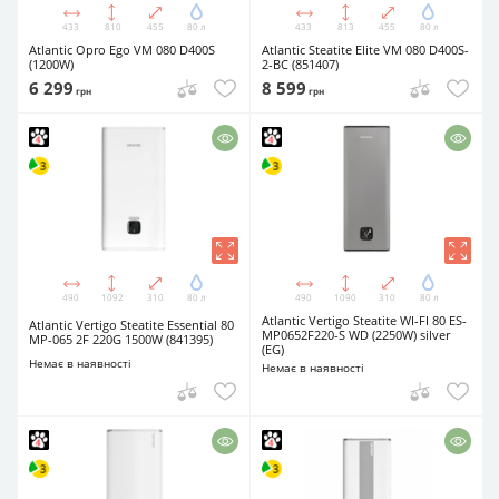
433
810
455
80 л
433
813
455
80 л
Atlantic Opro Ego VM 080 D400S
Atlantic Steatite Elite VM 080 D400S-
(1200W)
2-BC (851407)
6 299
8 599
грн
грн
490
1092
310
80 л
490
1090
310
80 л
Atlantic Vertigo Steatite WI-FI 80 ES-
Atlantic Vertigo Steatite Essential 80
MP0652F220-S WD (2250W) silver
MP-065 2F 220G 1500W (841395)
(EG)
Немає в наявності
Немає в наявності