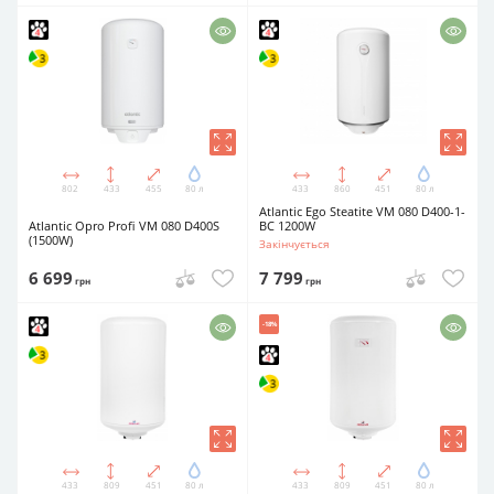
802
433
455
80 л
433
860
451
80 л
Atlantic Ego Steatite VM 080 D400-1-
Atlantic Opro Profi VM 080 D400S
BC 1200W
(1500W)
Закінчується
6 699
7 799
грн
грн
-18%
433
809
451
80 л
433
809
451
80 л