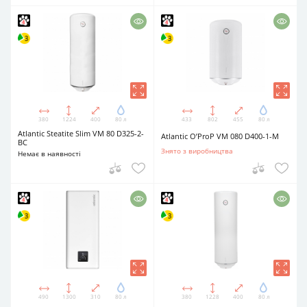
380
1224
400
80 л
433
802
455
80 л
Atlantic Steatite Slim VM 80 D325-2-
Atlantic O’ProP VM 080 D400-1-M
BC
Знято з виробництва
Немає в наявності
490
1300
310
80 л
380
1228
400
80 л