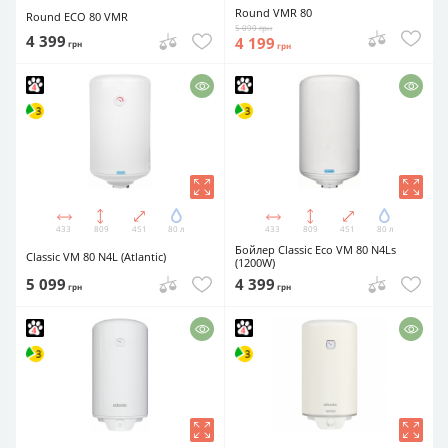
Round VMR 80
Round ECO 80 VMR
5 099
грн
4 399
4 199
грн
грн
433
809
451
80 л
433
809
451
80 л
Бойлер Classic Eco VM 80 N4Ls
Classic VM 80 N4L (Atlantic)
(1200W)
5 099
4 399
грн
грн