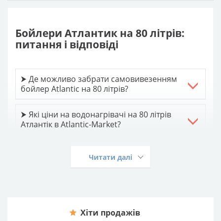
Бойлери Атлантик на 80 літрів:
питання і відповіді
⮞ Де можливо забрати самовивезенням
бойлер Atlantic на 80 літрів?
⮞ Які ціни на водонагрівачі на 80 літрів
Атлантік в Atlantic-Market?
⮞ Є доставка бойлерів-водонагрівачів
Читати далі
Atlantic на 80 л по Україні?
⮞ Всі електричні бойлери Atlantic на 80
літрів з встановленням?
Хіти продажів