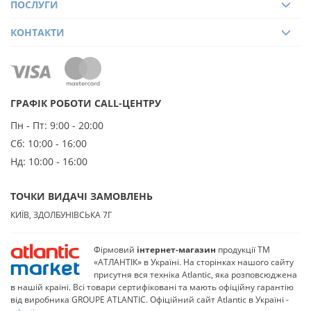
ПОСЛУГИ
телефоном.
КОНТАКТИ
ГРАФІК РОБОТИ CALL-ЦЕНТРУ
Пн - Пт:
9:00 - 20:00
Сб:
10:00 - 16:00
Нд:
10:00 - 16:00
ТОЧКИ ВИДАЧІ ЗАМОВЛЕНЬ
КИЇВ, ЗДОЛБУНІВСЬКА 7Г
Фірмовий
інтернет-магазин
продукції ТМ
«АТЛАНТІК» в Україні. На сторінках нашого сайту
присутня вся техніка Atlantic, яка розповсюджена
в нашій країні. Всі товари сертифіковані та мають офіційну гарантію
від виробника GROUPE ATLANTIC. Офіційний сайт Atlantic в Україні -