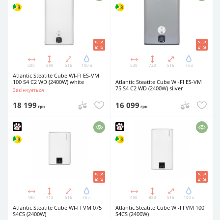
500
890
516
100 л
500
720
516
75 л
Atlantic Steatite Cube WI-FI ES-VM
100 S4 C2 WD (2400W) white
Atlantic Steatite Cube WI-FI ES-VM
75 S4 C2 WD (2400W) silver
Закінчується
18 199
16 099
грн
грн
490
712
516
75 л
490
883
516
100 л
Atlantic Steatite Cube WI-FI VM 075
Atlantic Steatite Cube WI-FI VM 100
S4CS (2400W)
S4CS (2400W)