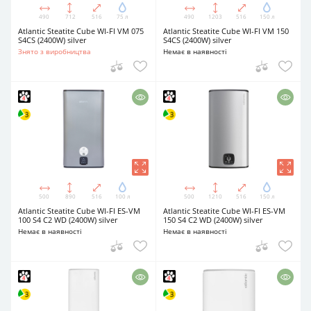
490
712
516
75 л
490
1203
516
150 л
Atlantic Steatite Cube WI-FI VM 075
Atlantic Steatite Cube WI-FI VM 150
S4CS (2400W) silver
S4CS (2400W) silver
Знято з виробництва
Немає в наявності
500
890
516
100 л
500
1210
516
150 л
Atlantic Steatite Cube WI-FI ES-VM
Atlantic Steatite Cube WI-FI ES-VM
100 S4 C2 WD (2400W) silver
150 S4 C2 WD (2400W) silver
Немає в наявності
Немає в наявності