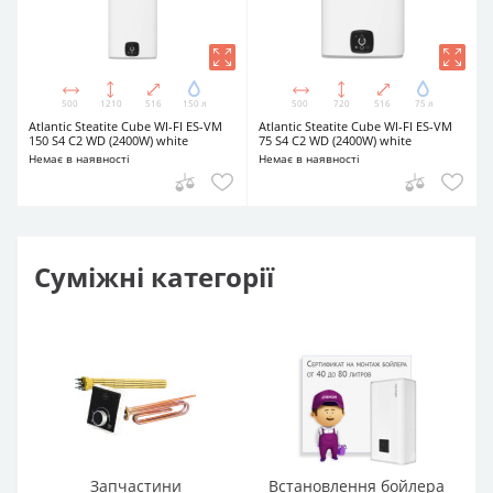
500
1210
516
150 л
500
720
516
75 л
Atlantic Steatite Cube WI-FI ES-VM
Atlantic Steatite Cube WI-FI ES-VM
150 S4 C2 WD (2400W) white
75 S4 C2 WD (2400W) white
Немає в наявності
Немає в наявності
Суміжні категорії
Запчастини
Встановлення бойлера