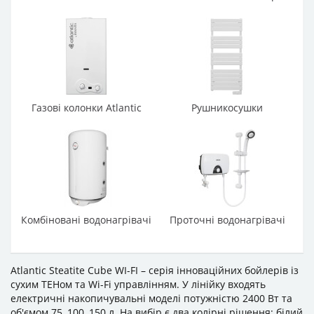
Газові колонки Atlantic
Рушникосушки
Комбіновані водонагрівачі
Проточні водонагрівачі
Atlantic Steatite Cube WI-FI – серія інноваційних бойлерів із
сухим ТЕНом та Wi-Fi управлінням. У лінійку входять
електричні накопичувальні моделі потужністю 2400 Вт та
об'ємом 75, 100, 150 л. На вибір є два колірні рішення: білий