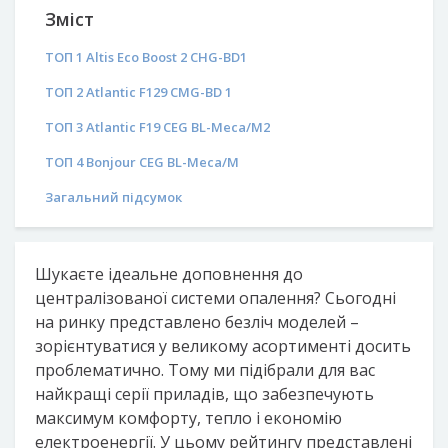
Зміст
ТОП 1 Altis Eco Boost 2 CHG-BD1
ТОП 2 Atlantic F129 CMG-BD 1
ТОП 3 Atlantic F19 CEG BL-Meca/M2
ТОП 4 Bonjour CEG BL-Meca/M
Загальний підсумок
Шукаєте ідеальне доповнення до
централізованої системи опалення? Сьогодні
на ринку представлено безліч моделей –
зорієнтуватися у великому асортименті досить
проблематично. Тому ми підібрали для вас
найкращі серії приладів, що забезпечують
максимум комфорту, тепло і економію
електроенергії. У цьому рейтингу представлені