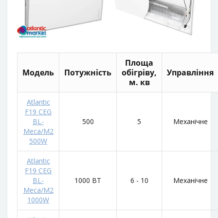
Площа
Модель
Потужність
обігріву,
Управління
м. кв
Atlantic
F19 CEG
BL-
500
5
Механічне
Meca/M2
500W
Atlantic
F19 CEG
BL-
1000 ВТ
6 - 10
Механічне
Meca/M2
1000W