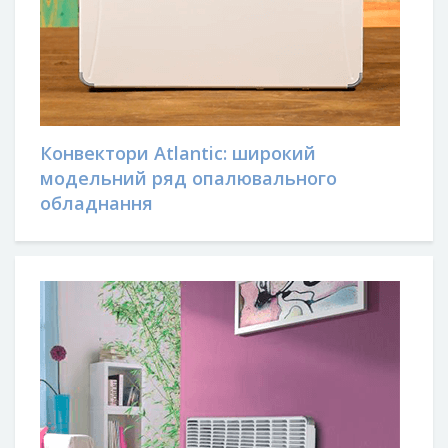
Конвектори Atlantic: широкий
модельний ряд опалювального
обладнання