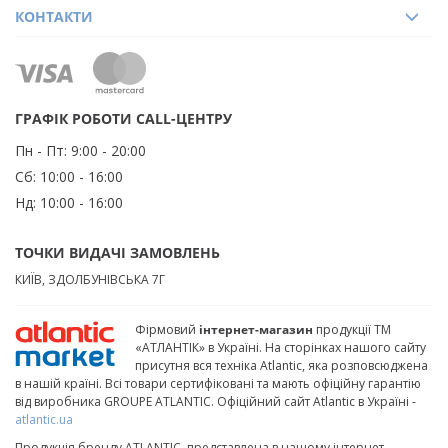
КОНТАКТИ
ГРАФІК РОБОТИ CALL-ЦЕНТРУ
Пн - Пт:
9:00 - 20:00
Сб:
10:00 - 16:00
Нд:
10:00 - 16:00
ТОЧКИ ВИДАЧІ ЗАМОВЛЕНЬ
КИЇВ, ЗДОЛБУНІВСЬКА 7Г
Фірмовий
інтернет-магазин
продукції ТМ
«АТЛАНТІК» в Україні. На сторінках нашого сайту
присутня вся техніка Atlantic, яка розповсюджена
в нашій країні. Всі товари сертифіковані та мають офіційну гарантію
від виробника GROUPE ATLANTIC. Офіційний сайт Atlantic в Україні -
atlantic.ua
Продукція бренду ATLANTIC, представлена в нашому інтернет-