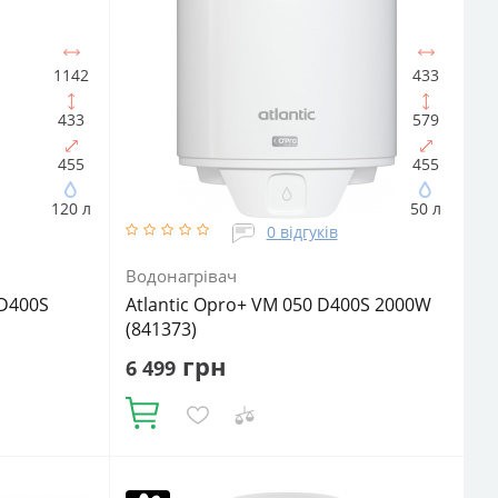
1142
433
433
579
455
455
120 л
50 л
0 відгуків
Водонагрівач
 D400S
Atlantic Opro+ VM 050 D400S 2000W
(841373)
грн
6 499
Купити
: