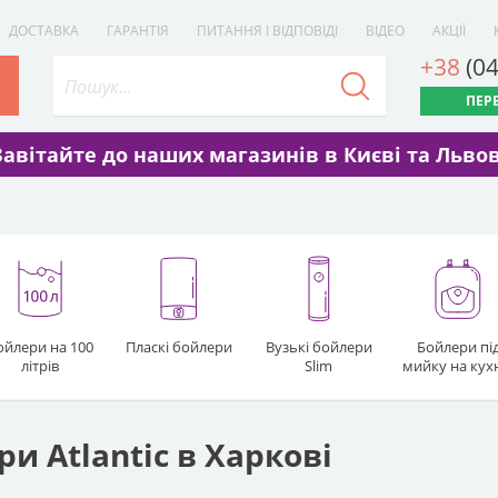
ДОСТАВКА
ГАРАНТІЯ
ПИТАННЯ І ВІДПОВІДІ
ВІДЕО
АКЦІЇ
+38
(0
ПЕР
Завітайте до наших магазинів в Києві та Львов
ойлери на 100
Пласкі бойлери
Вузькі бойлери
Бойлери пі
літрів
Slim
мийку на ку
и Atlantic в Харкові