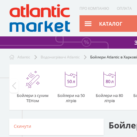
ПРО КОМПАНІЮ
ОПЛАТА
КАТАЛОГ
Atlantic
Водонагрівачі Atlantic
Бойлери Atlantic в Харкові
Бойлери з сухим
Бойлери на 50
Бойлери на 80
Б
ТЕНом
літрів
літрів
Бойлер
Скинути