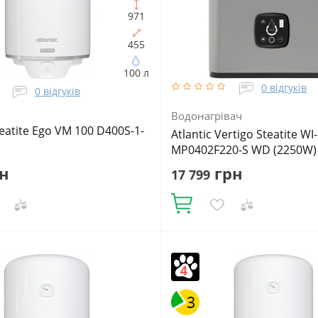
971
455
100 л
0 відгуків
0 відгуків
Водонагрівач
teatite Ego VM 100 D400S-1-
Atlantic Vertigo Steatite WI-
MP0402F220-S WD (2250W) s
н
грн
17 799
Купити
Нів, шт:
1
Подача води:
Кількість ТЕНів, шт:
2
Матеріал
Об'єм, літрів:
100
Фактичний
внутрішнього бака:
Сталь з по
Встановлення:
Вертикальне
Матеріал теплоізоляції:
Пінопол
ухий
Подача води:
Напірний
Об'єм, 
Фактичний об'єм:
40