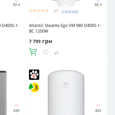
50 л
80 л
0 відгуків
0 D400S-1-
Atlantic Steatite Ego VM 080 D400S-1-
BC 1200W
грн
7 799
Купити
оди:
Кількість ТЕНів, шт:
1
Подача води:
тичний
Напірний
Об'єм, літрів:
80
Фактичний
икальне
об'єм:
75
Встановлення:
Вертикальне
Тип
ТЕНа:
Сухий
490
802