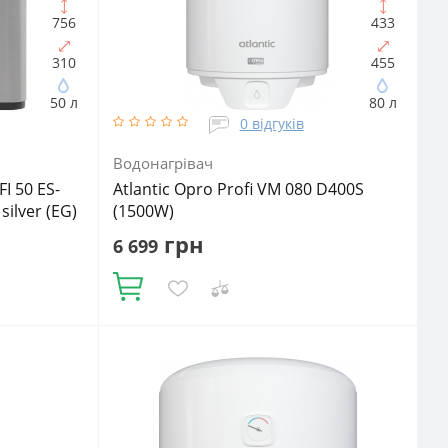
756
433
310
455
50 л
80 л
0 відгуків
Водонагрівач
FI 50 ES-
Atlantic Opro Profi VM 080 D400S
ilver (EG)
(1500W)
грн
6 699
Купити
Об'єм, літрів:
80
Встановлення:
криттям
Вертикальне
Тип ТЕНа:
Мокрий
іуретан
Потужність ТЕНа, Вт:
1500
Тип
літрів:
50
водонагрівача:
Електричний
накопичувальний
Форма водонагрівача:
Циліндрична