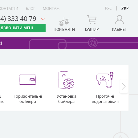
РУС
УКР
КОНТАКТИ
БЛОГ
МОНТАЖ
44) 333 40 79
ЕДЗВОНИТИ МЕНІ
ПОРІВНЯТИ
КАБІНЕТ
КОШИК
і
д
Горизонтальні
Установка
Проточні
Газо
хню
бойлери
бойлера
водонагрівачі