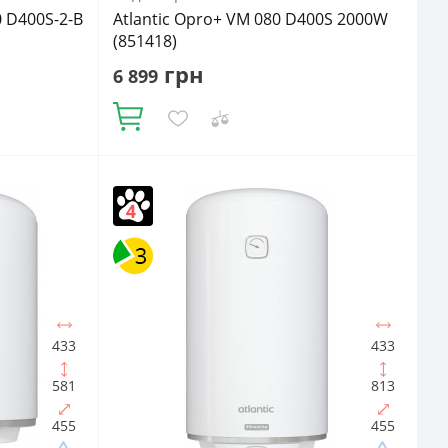
0 D400S-2-B
Atlantic Opro+ VM 080 D400S 2000W
(851418)
грн
6 899
Купити
Кількість ТЕНів, шт:
1
Матеріал
й
внутрішнього бака:
Сталь із покриттям
Матеріал теплоізоляції:
Поліуретан
Подача
води:
Напірний
Фактичний обсяг води, л:
нагрівача:
75
Об'єм, літрів:
80
433
433
581
813
455
455