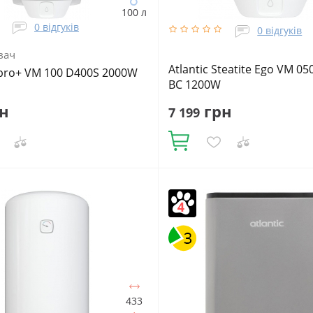
100 л
0 відгуків
0 відгуків
вач
Atlantic Steatite Ego VM 05
Opro+ VM 100 D400S 2000W
BC 1200W
н
грн
7 199
Купити
Нів, шт:
1
Матеріал
Кількість ТЕНів, шт:
1
Подача в
го бака:
Сталь із покриттям
Напірний
Об'єм, літрів:
50
Фак
плоізоляції:
Поліуретан
Подача
об'єм:
46.7
Встановлення:
Верт
рний
Фактичний обсяг води, л:
Тип ТЕНа:
Сухий
 літрів:
100
433