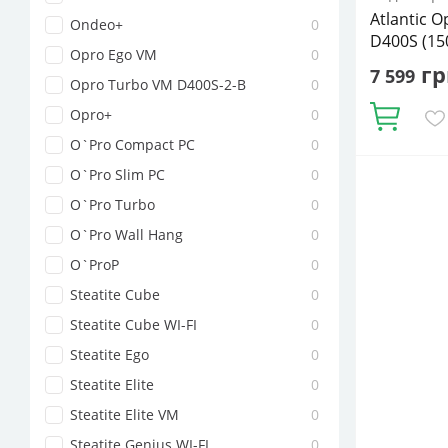
Atlantic 
Ondeo+
0
D400S (1
Opro Ego VM
0
гр
7 599
Opro Turbo VM D400S-2-B
0
Opro+
0
Купити
O`Pro Compact PC
0
O`Pro Slim PC
0
Об'єм, літрі
Горизонта
O`Pro Turbo
0
Потужність 
O`Pro Wall Hang
0
водонагрів
накопичув
O`ProP
0
Циліндрич
Steatite Cube
0
Steatite Cube WI-FI
0
Steatite Ego
0
Steatite Elite
0
Steatite Elite VM
0
Steatite Genius WI-FI
0