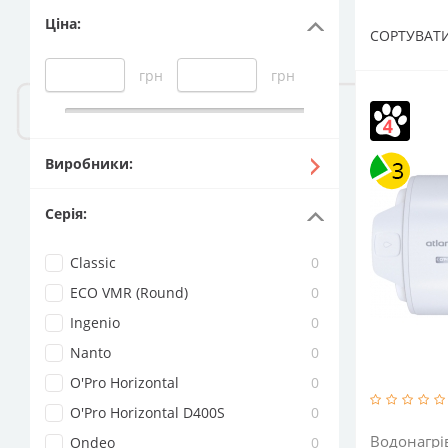
Ціна
:
СОРТУВАТИ
грн
грн
Виробники
:
Серія
:
Classic
0
ECO VMR (Round)
0
Ingenio
0
Nanto
0
O'Pro Horizontal
0
O'Pro Horizontal D400S
0
Водонагрі
Ondeo
0