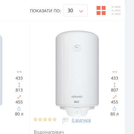
ПОКАЗАТИ ПО:
433
433
813
807
455
455
80 л
80 л
0 відгуків
Водонагрівач