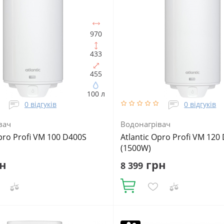
970
433
455
100 л
0 відгуків
0 відгуків
вач
Водонагрівач
Opro Profi VM 100 D400S
Atlantic Opro Profi VM 120
(1500W)
н
грн
8 399
Купити
в:
100
Встановлення:
Об'єм, літрів:
120
Встановлення