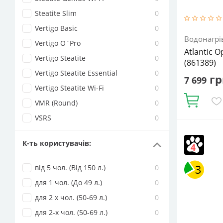
Steatite Slim
0
Vertigo Basic
0
Водонагрі
Vertigo O`Pro
0
Atlantic 
Vertigo Steatite
0
(861389)
Vertigo Steatite Essential
0
гр
7 699
Vertigo Steatite Wi-Fi
0
Купити
VMR (Round)
0
VSRS
0
Кількість ТЕ
внутрішньо
К-ть користувачів
:
Матеріал те
води:
Напі
від 5 чол. (Від 150 л.)
0
94.1
Об'єм,
для 1 чол. (До 49 л.)
0
для 2 х чол. (50-69 л.)
0
для 2-х чол. (50-69 л.)
0