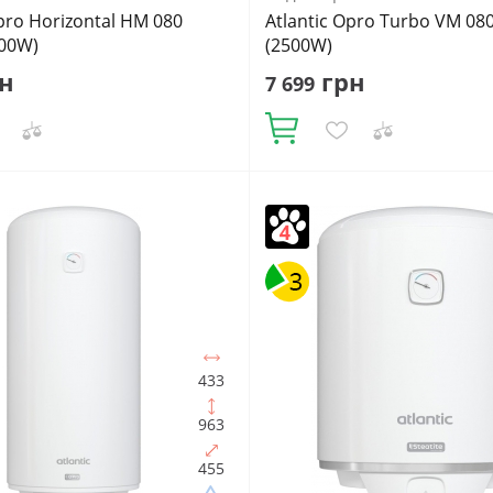
Opro Horizontal HM 080
Atlantic Opro Turbo VM 08
500W)
(2500W)
н
грн
7 699
Купити
в:
80
Встановлення:
Об'єм, літрів:
80
Встановлення:
льне
Тип ТЕНа:
Мокрий
Вертикальне
Тип ТЕНа:
Мокри
ТЕНа, Вт:
1500
Тип
Потужність ТЕНа, Вт:
2500
Тип
ача:
Електричний
водонагрівача:
Електричний
альний
Форма водонагрівача:
накопичувальний
Форма водо
на
Циліндрична
433
963
455