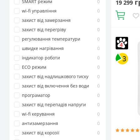
г
SMART режим
0
19 299
wi-fi управління
0
Купити
захист від замерзання
0
захист від перегріву
0
регулювання температури
0
швидке нагрівання
0
індикатор роботи
0
ECO режим
0
Об'єм, літрі
захист від надлишкового тиску
0
Вертикаль
ТЕНа, Вт:
15
захист від включення без води
0
Електричн
програматор
0
водонагрів
захист від перепадів напруги
0
wi-fi керування
0
антизамерзання
0
захист від корозії
0