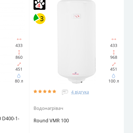
й
Кількість ТЕНів, шт:
1
Матеріал
нагрівача:
внутрішнього бака:
Сталь із покриттям
Матеріал теплоізоляції:
Поліуретан
Подача
води:
Напірний
Фактичний обсяг води, л:
46.7
Об'єм, літрів:
50
433
433
860
968
451
451
80 л
100 л
4 відгука
Водонагрівач
0 D400-1-
Round VMR 100