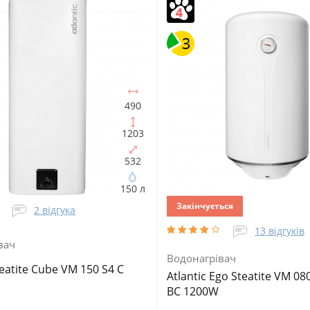
не
Тип ТЕНа:
Мокрий
Вертикальне
Тип ТЕНа:
Мокри
ТЕНа, Вт:
1500
Тип
Потужність ТЕНа, Вт:
1500
Тип
ача:
Електричний
водонагрівача:
Електричний
альний
Форма водонагрівача:
накопичувальний
Форма водо
на
Циліндрична
490
1203
532
150 л
Закінчується
2 відгука
13 відгуків
вач
Водонагрівач
teatite Cube VM 150 S4 C
Atlantic Ego Steatite VM 08
BC 1200W