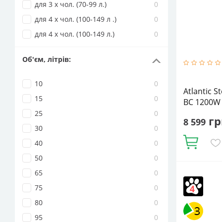
для 3 х чол. (70-99 л.)
0
для 4 х чол. (100-149 л .)
0
для 4 х чол. (100-149 л.)
0
Об'єм, літрів
:
10
0
Atlantic S
15
0
BC 1200W
25
0
гр
8 599
30
0
Купити
40
0
50
0
65
0
Кількість ТЕ
Напірний
75
0
об'єм:
94.1
Тип ТЕНа:
С
80
0
95
0