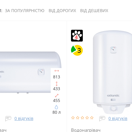
:
ЗА ПОПУЛЯРНІСТЮ
ВІД ДОРОГИХ
ВІД ДЕШЕВИХ
813
433
455
80 л
0 відгуків
0 відгуків
вач
Водонагрівач