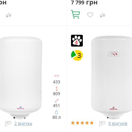
рн
грн
7 799
Купити
в:
150
Встановлення:
Об'єм, літрів:
80
Фактичний об'
не
Тип ТЕНа:
Сухий
Потужність
Встановлення:
Вертикальне
Ти
00
Тип водонагрівача:
Сухий
Потужність ТЕНа, Вт:
120
433
ий накопичувальний
Форма
водонагрівача:
Електричний
ача:
Прямокутна
накопичувальний
809
451
80 л
2 відгука
8 відгуків