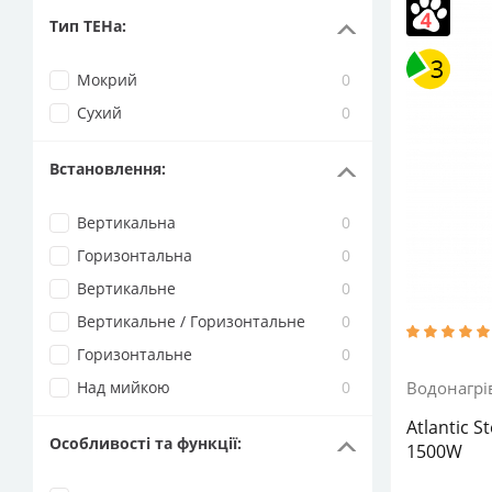
Вертикаль
Тип ТЕНа
:
Потужність 
водонагрів
накопичув
Мокрий
0
Циліндрич
Сухий
0
Встановлення
:
Вертикальна
0
Горизонтальна
0
Вертикальне
0
Вертикальне / Горизонтальне
0
Горизонтальне
0
Над мийкою
0
Водонагрі
Atlantic S
Особливості та функції
:
1500W