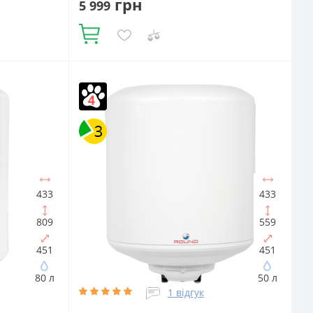
грн
5 999
Купити
Об'єм, літрів:
100
Встановлення:
Вертикальне
Тип ТЕНа:
Мокрий
Потужність ТЕНа, Вт:
1500
Тип
єм:
75
водонагрівача:
Електричний
п ТЕНа:
накопичувальний
Форма водонагрівача:
0
Тип
Циліндрична
433
433
809
559
451
451
80 л
50 л
1 відгук