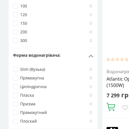
100
0
120
0
150
0
200
0
300
0
Форма водонагрівача
:
Slim (Вузька)
0
Водонагрі
Прямокутна
0
Atlantic 
(1500W)
Циліндрична
0
гр
7 299
Пласка
0
Призма
0
Купити
Прямокутний
0
Плоский
0
Об'єм, літрі